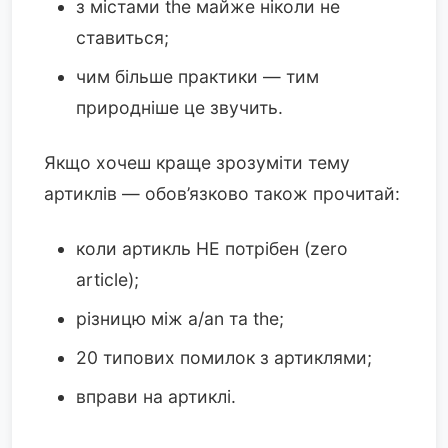
з містами the майже ніколи не
ставиться;
чим більше практики — тим
природніше це звучить.
Якщо хочеш краще зрозуміти тему
артиклів — обов’язково також прочитай:
коли артикль НЕ потрібен (zero
article);
різницю між a/an та the;
20 типових помилок з артиклями;
вправи на артиклі.