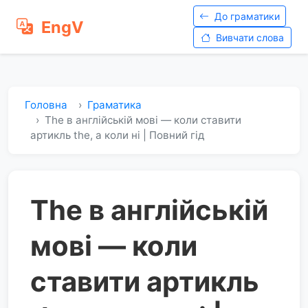
До граматики
EngV
Вивчати слова
Головна
Граматика
The в англійській мові — коли ставити
артикль the, а коли ні | Повний гід
The в англійській
мові — коли
ставити артикль