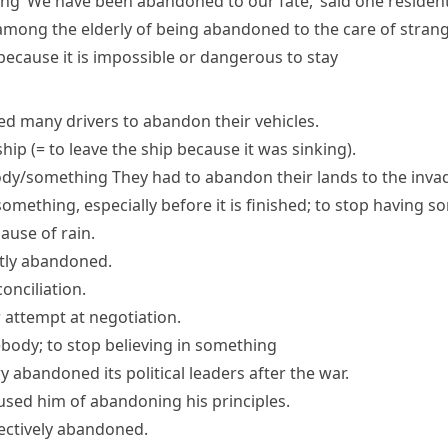
ing
‘We have been
abandoned to our fate
,’ said one residen
mong the elderly of being abandoned to the care of strang
y because it is impossible or dangerous to stay
d many drivers to abandon their vehicles.
ship
(= to leave the ship because it was sinking)
.
ody/something
They had to abandon their lands to the invad
something, especially before it is finished; to stop having 
use of rain.
tly
abandoned
.
nciliation.
attempt at negotiation.
body; to stop believing in something
 abandoned its political leaders after the war.
cused him of abandoning his principles.
fectively abandoned.