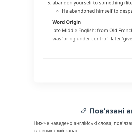
abandon yourself to something
(lit
He abandoned himself to despa
Word Origin
late Middle English: from Old Fren
was ‘bring under control’, later ‘give
Пов'язані а
Нижче наведено англійські слова, пов'яза
словниковий запас: