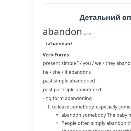
Детальний о
abandon
verb
/əˈbændən/
Verb Forms
present simple I / you / we / they
aband
he / she / it
abandons
past simple
abandoned
past participle
abandoned
-ing form
abandoning
to leave somebody, especially someb
abandon somebody
The baby h
People often simply abandon t