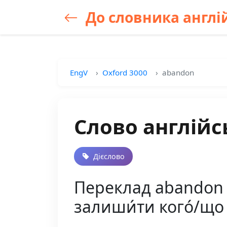
До словника англій
EngV
Oxford 3000
abandon
Слово англійс
Дієслово
Переклад abandon ук
залиши́ти кого́/що (