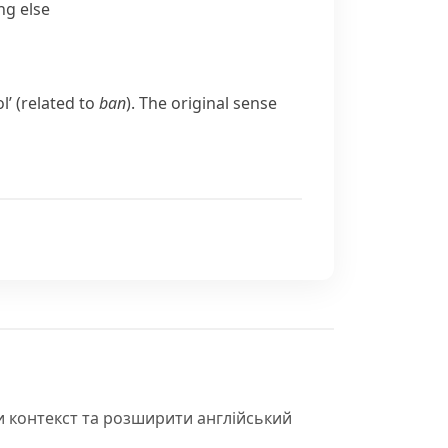
ng else
l’ (related to
ban
). The original sense
и контекст та розширити англійський