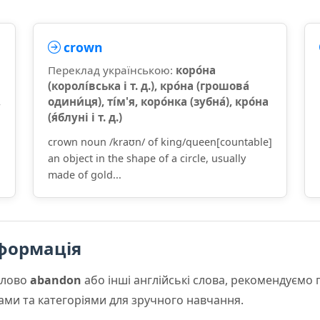
crown
Переклад українською:
коро́на
(королі́вська і т. д.), кро́на (грошова́
,
одини́ця), ті́м'я, коро́нка (зубна́), кро́на
(я́блуні і т. д.)
crown noun /kraʊn/ of king/queen[countable]
an object in the shape of a circle, usually
made of gold...
формація
слово
abandon
або інші англійські слова, рекомендуємо
мами та категоріями для зручного навчання.