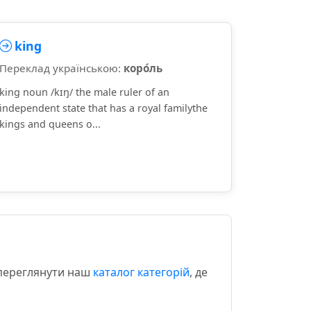
king
Переклад українською:
коро́ль
king noun /kɪŋ/ the male ruler of an
independent state that has a royal familythe
kings and queens o...
 переглянути наш
каталог категорій
, де