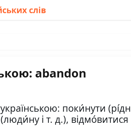
ських слів
ькою: abandon
раїнською: поки́нути (рі́дне 
люди́ну і т. д.), відмо́витися 