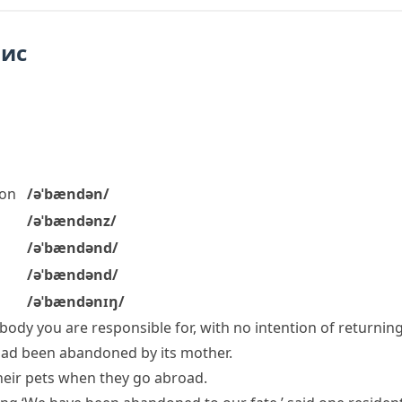
пис
on
/əˈbændən/
/əˈbændənz/
/əˈbændənd/
/əˈbændənd/
/əˈbændənɪŋ/
ody you are responsible for, with no intention of returnin
ad been abandoned by its mother.
heir pets when they go abroad.