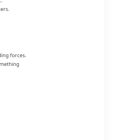
t.
ers.
ing forces.
something