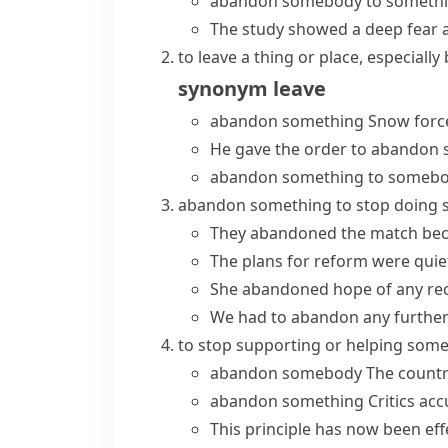
abandon somebody to someth
The study showed a deep fear a
to leave a thing or place, especiall
synonym
leave
abandon something
Snow force
He gave the order to
abandon 
abandon something to someb
abandon something
to stop doing 
They abandoned the match beca
The
plans
for reform were quie
She abandoned hope of any reco
We had to abandon any further 
to stop supporting or helping some
abandon somebody
The country
abandon something
Critics ac
This principle has now been ef