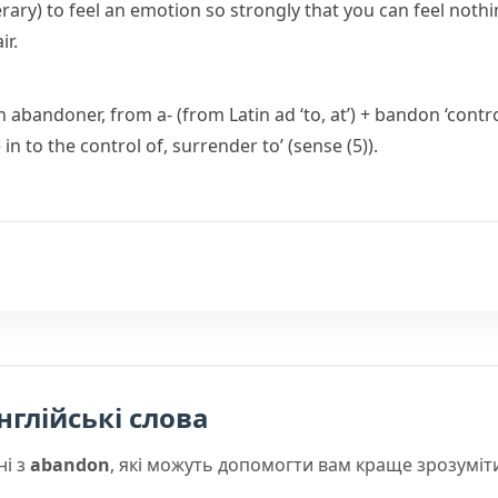
erary)
to feel an emotion so strongly that you can feel nothi
ir.
ch
abandoner
, from
a-
(from Latin
ad
‘to, at’) +
bandon
‘contro
 in to the control of, surrender to’ (sense (5)).
нглійські слова
ні з
abandon
, які можуть допомогти вам краще зрозуміт