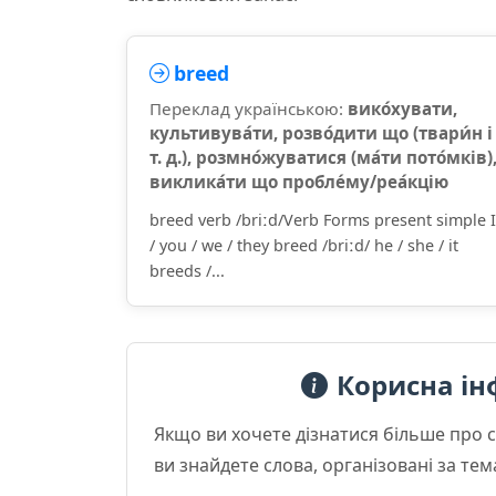
breed
Переклад українською:
вико́хувати,
культивува́ти, розво́дити що (твари́н і
т. д.), розмно́жуватися (ма́ти пото́мків)
виклика́ти що пробле́му/реа́кцію
breed verb /briːd/Verb Forms present simple I
/ you / we / they breed /briːd/ he / she / it
breeds /...
Корисна ін
Якщо ви хочете дізнатися більше про 
ви знайдете слова, організовані за те