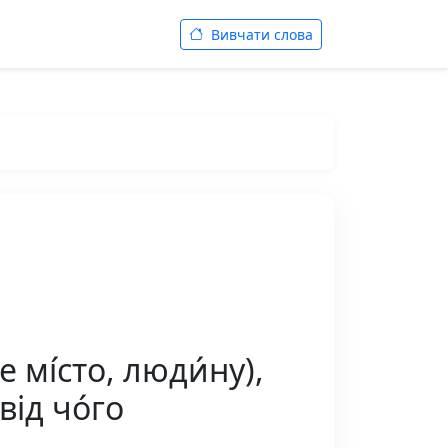
Вивчати слова
мі́сто, люди́ну),
від чо́го