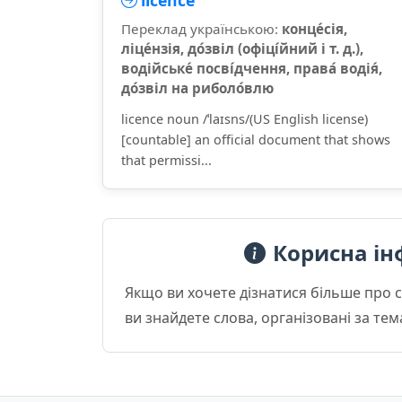
licence
Переклад українською:
конце́сія,
ліце́нзія, до́звіл (офіці́йний і т. д.),
водійське́ посві́дчення, права́ водія́,
до́звіл на риболо́влю
licence noun /ˈlaɪsns/(US English license)
[countable] an official document that shows
that permissi...
Корисна ін
Якщо ви хочете дізнатися більше про 
ви знайдете слова, організовані за те