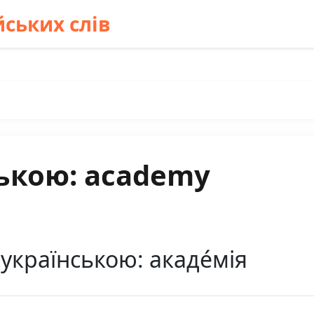
ських слів
ькою: academy
українською: акаде́мія