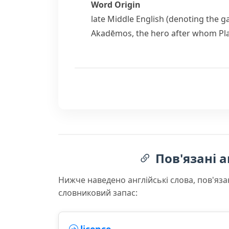
Word Origin
late Middle English (denoting the 
Akadēmos
, the hero after whom P
Пов'язані а
Нижче наведено англійські слова, пов'яза
словниковий запас: