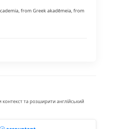
academia
, from Greek
akadēmeia
, from
и контекст та розширити англійський