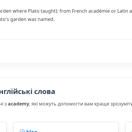
garden where Plato taught): from French
académie
or Latin
lato's garden was named.
нглійські слова
ні з
academy
, які можуть допомогти вам краще зрозуміт