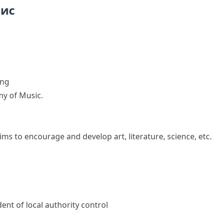
пис
ing
my of Music.
aims to encourage and develop art, literature, science, etc.
ent of local authority control