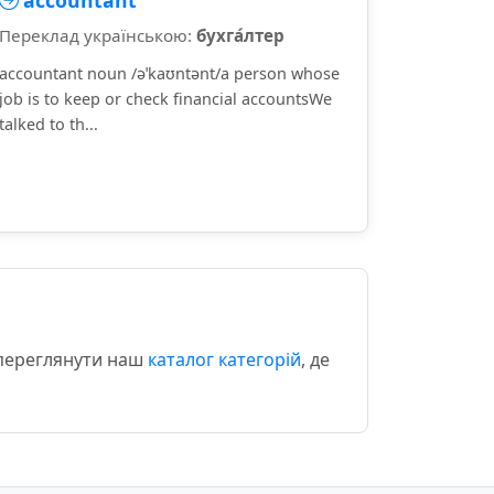
accountant
Переклад українською:
бухга́лтер
accountant noun /əˈkaʊntənt/a person whose
job is to keep or check financial accountsWe
talked to th...
 переглянути наш
каталог категорій
, де