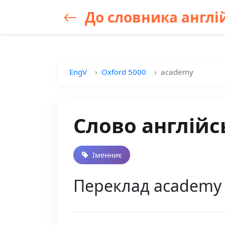
До словника англій
EngV
Oxford 5000
academy
Слово англійс
Іменник
Переклад academy 