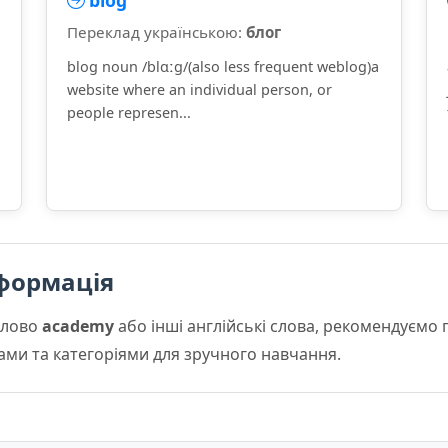
blog
Переклад українською:
блог
blog noun /blɑːɡ/(also less frequent weblog)a
website where an individual person, or
people represen...
формація
слово
academy
або інші англійські слова, рекомендуємо
мами та категоріями для зручного навчання.