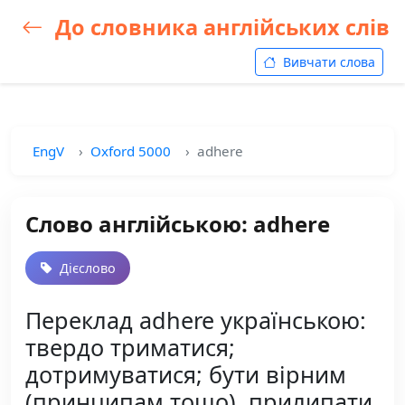
До словника англійських слів
Вивчати слова
EngV
Oxford 5000
adhere
Слово англійською: adhere
Дієслово
Переклад adhere українською:
твердо триматися;
дотримуватися; бути вірним
(принципам тощо), прилипати,