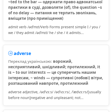
~ted to the bar — одержати право адвокатської
практики в суді, дозволяти (of), the question ~s
of no delay — питання не терпить зволікань,
вміщати (про приміщення)
admit verb /ədˈmɪt/Verb Forms present simple I / you /
we / they admit /ədˈmɪt/ he / she / it admits...
adverse
Переклад українською:
ворожий,
несприятливий, шкідливий; протилежний, it
is ~ to our interests — це суперечить нашим
інтересам, ~ winds — супротивні (лобові) вітри,
розташований навпроти, протилежний
adverse adjective, /ədˈvɜːs/ /ədˈvɜːrs/, /ˈædvɜːrs/[usually
before noun]negative and unpleasant; not...