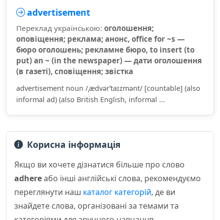
advertisement
Переклад українською:
оголошення;
оповіщення; реклама; анонс, office for ~s —
бюро оголошень; рекламне бюро, to insert (to
put) an ~ (in the newspaper) — дати оголошення
(в газеті), сповіщення; звістка
advertisement noun /ˌædvərˈtaɪzmənt/ [countable] (also
informal ad) (also British English, informal ...
Корисна інформація
Якщо ви хочете дізнатися більше про слово
adhere
або інші англійські слова, рекомендуємо
переглянути наш
каталог категорій
, де ви
знайдете слова, організовані за темами та
категоріями для зручного навчання.