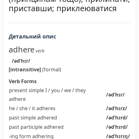
приставши; приклеюватися
Детальний опис
adhere
verb
/ədˈhɪr/
[intransitive]
(formal)
Verb Forms
present simple I / you / we / they
/ədˈhɪr/
adhere
he / she / it
adheres
/ədˈhɪrz/
past simple
adhered
/ədˈhɪrd/
past participle
adhered
/ədˈhɪrd/
-ing form
adhering
/ədˈhɪrɪŋ/