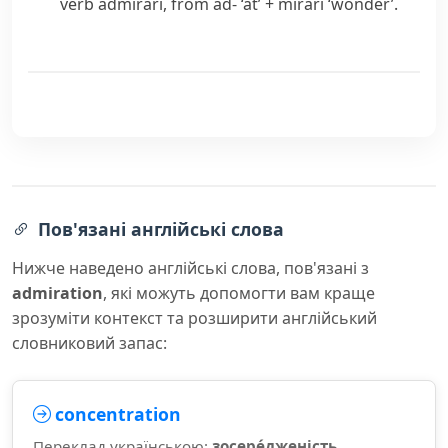
verb
admirari
, from
ad-
‘at’ +
mirari
‘wonder’.
Пов'язані англійські слова
Нижче наведено англійські слова, пов'язані з
admiration
, які можуть допомогти вам краще
зрозуміти контекст та розширити англійський
словниковий запас:
concentration
Переклад українською:
зосере́дженість,