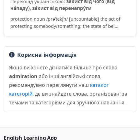
Переклад українською:
за́хист від чо́го (від
на́паду), за́хист від перенапру́ги
protection noun /prəˈtekʃn/ [uncountable] the act of
protecting somebody/something; the state of bei...
Корисна інформація
Якщо ви хочете дізнатися більше про слово
admiration
або інші англійські слова,
рекомендуємо переглянути наш
каталог
категорій
, де ви знайдете слова, організовані за
темами та категоріями для зручного навчання.
English Learning App