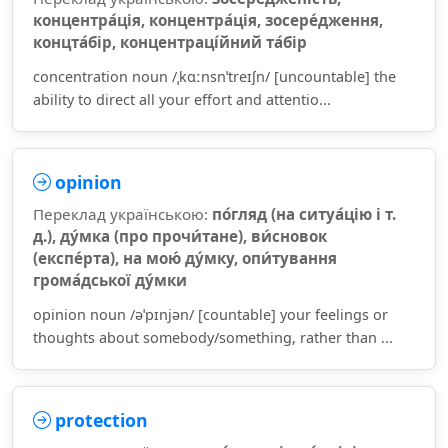
концентра́ція, концентра́ція, зосере́дження,
концта́бір, концентраці́йний та́бір
concentration noun /ˌkɑːnsnˈtreɪʃn/ [uncountable] the
ability to direct all your effort and attentio...
opinion
Переклад українською:
по́гляд (на ситуа́цію і т.
д.), ду́мка (про прочи́тане), ви́сновок
(експе́рта), на мою́ ду́мку, опи́тування
грома́дської ду́мки
opinion noun /əˈpɪnjən/ [countable] your feelings or
thoughts about somebody/something, rather than ...
protection