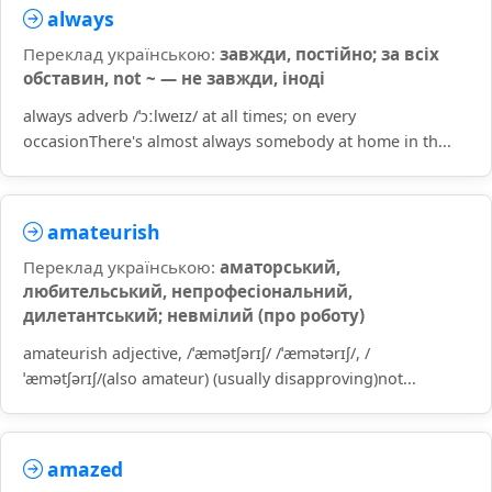
always
Переклад українською:
завжди, постійно; за всіх
обставин, not ~ — не завжди, іноді
always adverb /ˈɔːlweɪz/ at all times; on every
occasionThere's almost always somebody at home in th...
amateurish
Переклад українською:
аматорський,
любительський, непрофесіональний,
дилетантський; невмілий (про роботу)
amateurish adjective, /ˈæmətʃərɪʃ/ /ˈæmətərɪʃ/, /
ˈæmətʃərɪʃ/(also amateur) (usually disapproving)not...
amazed