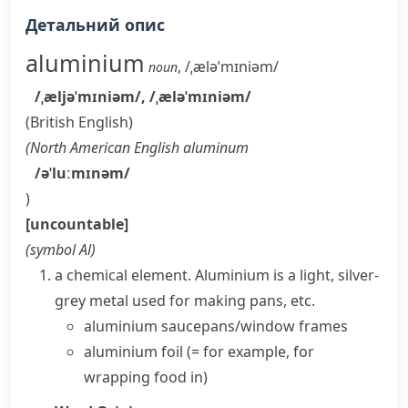
Детальний опис
aluminium
,
/ˌæləˈmɪniəm/
noun
/ˌæljəˈmɪniəm/
,
/ˌæləˈmɪniəm/
(British English)
(
North American English
aluminum
/əˈluːmɪnəm/
)
[uncountable]
(symbol
Al
)
a chemical element.
Aluminium
is a light, silver-
grey metal used for making pans, etc.
aluminium saucepans/window frames
aluminium foil
(= for example, for
wrapping food in)