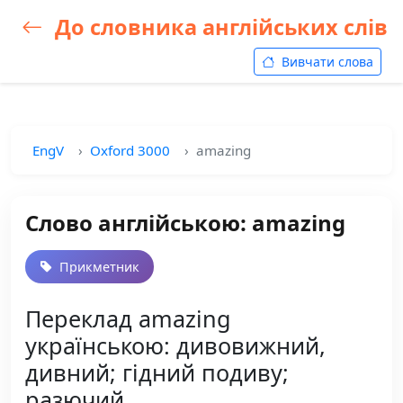
До словника англійських слів
Вивчати слова
EngV
Oxford 3000
amazing
Слово англійською: amazing
Прикметник
Переклад amazing
українською: дивовижний,
дивний; гідний подиву;
разючий