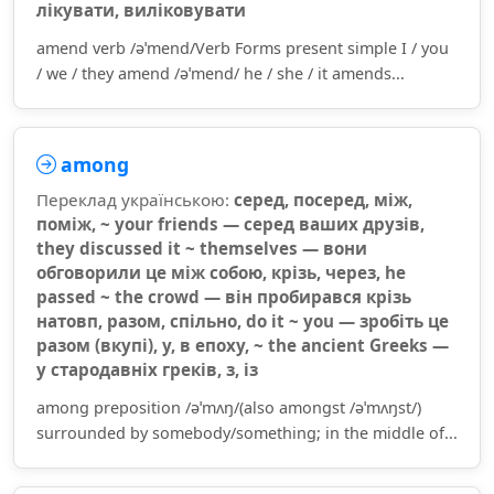
лікувати, виліковувати
amend verb /əˈmend/Verb Forms present simple I / you
/ we / they amend /əˈmend/ he / she / it amends...
among
Переклад українською:
серед, посеред, між,
поміж, ~ your friends — серед ваших друзів,
they discussed it ~ themselves — вони
обговорили це між собою, крізь, через, he
passed ~ the crowd — він пробирався крізь
натовп, разом, спільно, do it ~ you — зробіть це
разом (вкупі), у, в епоху, ~ the ancient Greeks —
у стародавніх греків, з, із
among preposition /əˈmʌŋ/(also amongst /əˈmʌŋst/)
surrounded by somebody/something; in the middle of...