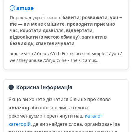
amuse
Переклад українською:
бавити; розважати, you ~
me — ви мене смішите, проводити приємно
час, коротати дозвілля, відвертати,
відволікати (з метою обману), заганяти в
безвихідь; спантеличувати
amuse verb /əˈmjuːz/Verb Forms present simple I / you /
we / they amuse /əˈmjuːz/ he / she / it amus...
Корисна інформація
Якщо ви хочете дізнатися більше про слово
amazing
або інші англійські слова,
рекомендуємо переглянути наш
каталог
категорій
, де ви знайдете слова, організовані за