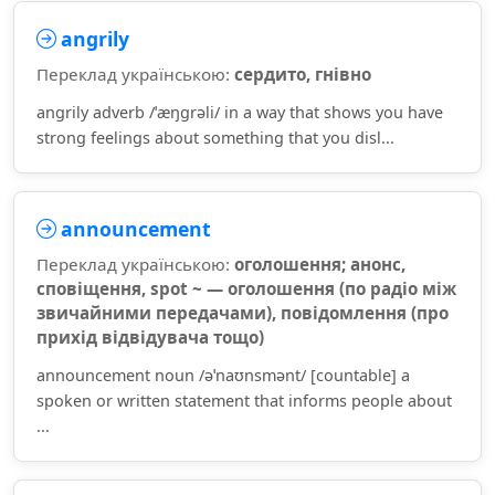
angrily
Переклад українською:
сердито, гнівно
angrily adverb /ˈæŋɡrəli/ in a way that shows you have
strong feelings about something that you disl...
announcement
Переклад українською:
оголошення; анонс,
сповіщення, spot ~ — оголошення (по радіо між
звичайними передачами), повідомлення (про
прихід відвідувача тощо)
announcement noun /əˈnaʊnsmənt/ [countable] a
spoken or written statement that informs people about
...