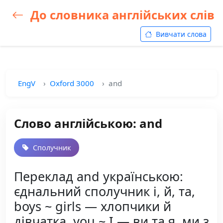
До словника англійських слів
Вивчати слова
EngV
Oxford 3000
and
Слово англійською: and
Сполучник
Переклад and українською:
єднальний сполучник і, й, та,
boys ~ girls — хлопчики й
дівчатка, you ~ I — ви та я, ми з