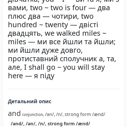
вами, two ~ two is four — два
плюс два — чотири, two
hundred ~ twenty — двісті
двадцять, we walked miles ~
miles — ми все йшли та йшли;
ми йшли дуже довго,
протиставний сполучник а, та,
але, I shall go ~ you will stay
here — я піду
Детальний опис
and
,
/ən/
,
/n/
,
strong form
/ænd/
conjunction
/ənd/
,
/ən/
,
/n/
,
strong form
/ænd/