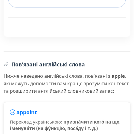
Пов'язані англійські слова
Нижче наведено англійські слова, пов'язані з
apple
,
які можуть допомогти вам краще зрозуміти контекст
та розширити англійський словниковий запас:
appoint
Переклад українською:
призна́чити кого́ на що,
іменува́ти (на фу́нкцію, поса́ду і т. д.)