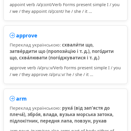
appoint verb /əˈpɔɪnt/Verb Forms present simple I / you
/ we / they appoint /əˈpɔɪnt/ he / she / it ...
approve
Переклад українською:
схвали́ти що,
затве́рдити що (пропози́цію і т. д.), пого́дити
що, схва́лювати (пого́джуватися і т. д.)
approve verb /əˈpruːv/Verb Forms present simple I / you
/ we / they approve /əˈpruːv/ he / she / it ...
arm
Переклад українською:
рука́ (від зап'ястя до
плеча́), збро́я, влада, вузька морська затока,
підлокітник, передня лапа, повзун, рукав
arm noun /ɑːrm/see also arms part of body either of