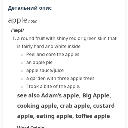
Детальний опис
apple
noun
/ˈæpl/
a round fruit with shiny red or green skin that
is fairly hard and white inside
Peel and core the apples.
an
apple pie
apple sauce/juice
a garden with three
apple trees
I took a bite of the apple.
see also
Adam’s apple
,
Big Apple
,
cooking apple
,
crab apple
,
custard
apple
,
eating apple
,
toffee apple