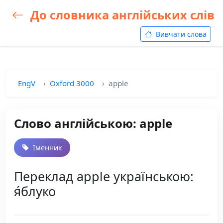
До словника англійських слів
Вивчати слова
EngV
Oxford 3000
apple
Слово англійською: apple
Іменник
Переклад apple українською:
я́блуко