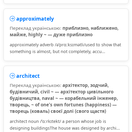
approximately
Переклад українською:
приблизно, наближено,
майже, highly ~ — дуже приблизно
approximately adverb /əˈprɑːksɪmətli/used to show that
something is almost, but not completely, accu...
architect
Переклад українською:
архітектор, зодчий,
будівничий, civil ~ — архітектор цивільного
будівництва, naval ~ — корабельний інженер,
творець, ~ of one's own fortunes (happiness) —
творець (коваль) своєї долі (свого щастя)
architect noun /ˈɑːrkɪtekt/ a person whose job is
designing buildingsThe house was designed by archi...