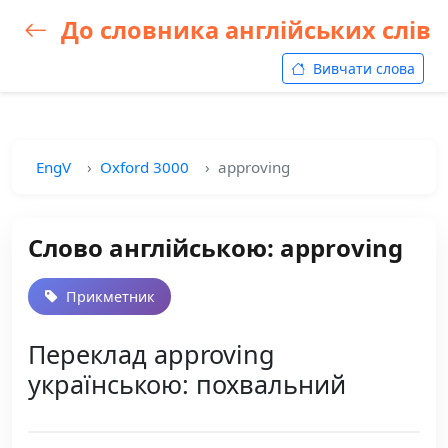
До словника англійських слів
Вивчати слова
EngV
Oxford 3000
approving
Слово англійською: approving
Прикметник
Переклад approving
українською: похвальний