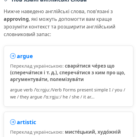
Нижче наведено англійські слова, пов'язані з
approving
, які можуть допомогти вам краще
зрозуміти контекст та розширити англійський
словниковий запас:
argue
Переклад українською:
свари́тися че́рез що
(спереча́тися і т. д.), спереча́тися з ким про що,
аргументува́ти, полемізува́ти
argue verb /ˈɑːrɡjuː/Verb Forms present simple I / you /
we / they argue /ˈɑːrɡjuː/ he / she / it ar...
artistic
Переклад українською:
мисте́цький, худо́жній