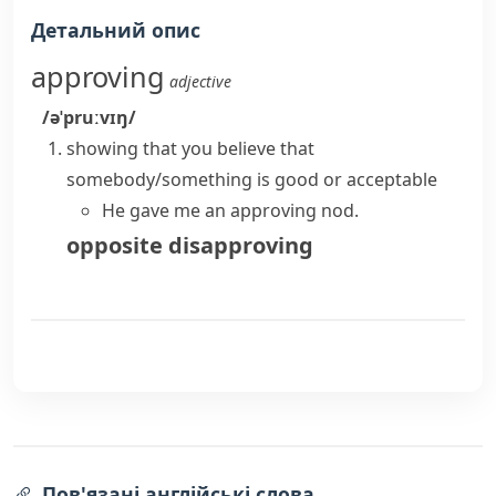
Детальний опис
approving
adjective
/əˈpruːvɪŋ/
showing that you believe that
somebody/something is good or acceptable
He gave me an approving nod.
opposite
disapproving
Пов'язані англійські слова