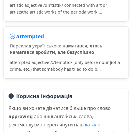
artistic adjective /ɑːrˈtɪstɪk/ connected with art or
artiststhe artistic works of the perioda work ...
attempted
Переклад українською:
намагався, хтось
намагався зробити, але безуспішно
attempted adjective /əˈtemptɪd/ [only before noun](of a
crime, etc.) that somebody has tried to do b...
Корисна інформація
Якщо ви хочете дізнатися більше про слово
approving
або інші англійські слова,
рекомендуємо переглянути наш
каталог