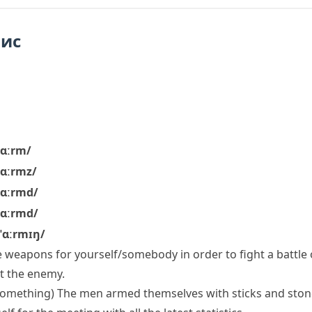
пис
/ɑːrm/
/ɑːrmz/
/ɑːrmd/
/ɑːrmd/
/ˈɑːrmɪŋ/
e weapons for yourself/somebody in order to fight a battle 
t the enemy.
something)
The men armed themselves with sticks and ston