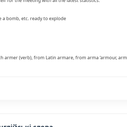
f for the meeting with all the latest statistics.
 a bomb, etc. ready to explode
ch
armer
(verb), from Latin
armare
, from
arma
‘armour, arms
нглійські слова