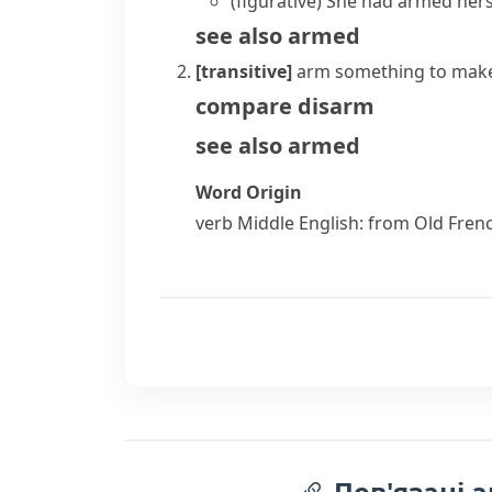
(figurative)
She had armed hersel
see also
armed
[transitive]
arm something
to make
compare
disarm
see also
armed
Word Origin
verb
Middle English: from Old Fren
Пов'язані а