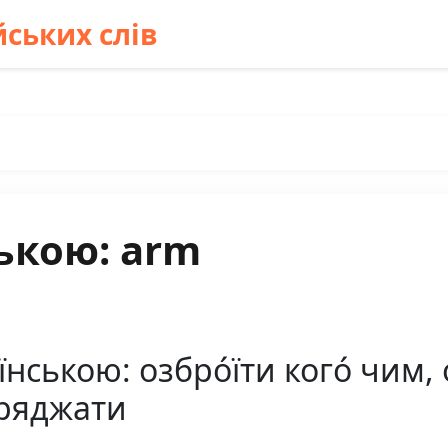
ських слів
ькою: arm
ською: озбро́їти кого́ чим, o
аряджати