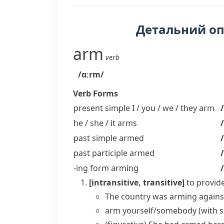
Детальний о
arm
verb
/ɑːrm/
Verb Forms
present simple I / you / we / they
arm
he / she / it
arms
past simple
armed
past participle
armed
-ing form
arming
[intransitive, transitive]
to provid
The country was arming agains
arm yourself/somebody (with 