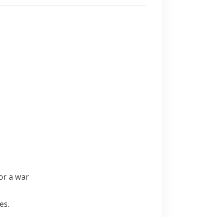
or a war
es.