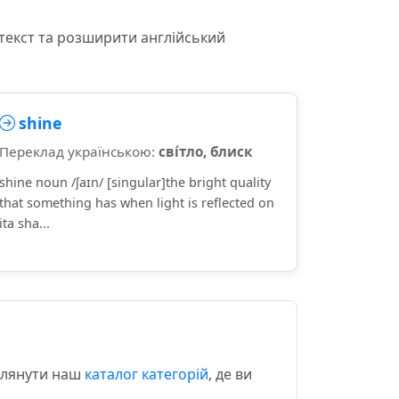
текст та розширити англійський
shine
Переклад українською:
сві́тло, блиск
shine noun /ʃaɪn/ [singular]the bright quality
that something has when light is reflected on
ita sha...
еглянути наш
каталог категорій
, де ви