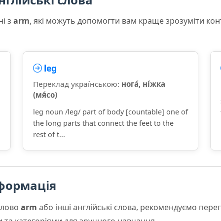
ні з
arm
, які можуть допомогти вам краще зрозуміти кон
leg
Переклад українською:
нога́, ні́жка
(мя́со)
g
leg noun /leɡ/ part of body [countable] one of
the long parts that connect the feet to the
rest of t...
формація
слово
arm
або інші англійські слова, рекомендуємо пер