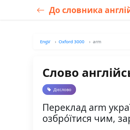
До словника англій
EngV
Oxford 3000
arm
Слово англійс
Дієслово
Переклад arm україн
озбро́їтися чим, з