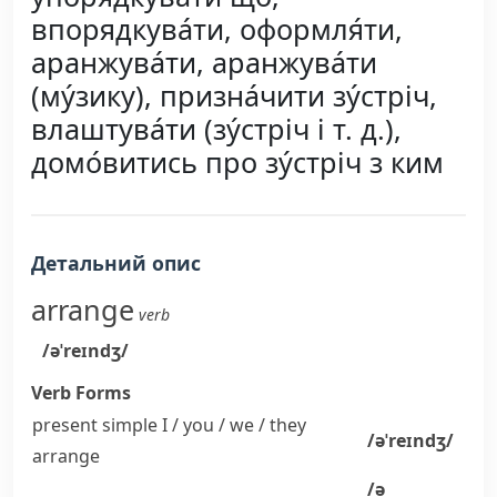
впорядкува́ти, оформля́ти,
аранжува́ти, аранжува́ти
(му́зику), призна́чити зу́стріч,
влаштува́ти (зу́стріч і т. д.),
домо́витись про зу́стріч з ким
Детальний опис
arrange
verb
/əˈreɪndʒ/
Verb Forms
present simple I / you / we / they
/əˈreɪndʒ/
arrange
/ə