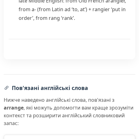
late Middle English: from Old French
arangier
,
from
a-
(from Latin
ad
‘to, at’) +
rangier
‘put in
order’, from
rang
‘rank’.
Пов'язані англійські слова
Нижче наведено англійські слова, пов'язані з
arrange
, які можуть допомогти вам краще зрозуміти
контекст та розширити англійський словниковий
запас: