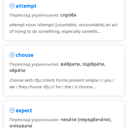
attempt
Переклад українською:
спро́ба
attempt noun /əˈtempt/ [countable, uncountable] an act
of trying to do something, especially somethi...
choose
Переклад українською:
ви́брати, підібра́ти,
обра́ти
choose verb /tʃuːz/Verb Forms present simple I / you /
we / they choose /tʃuːz/ he / she / it choose...
expect
Переклад українською:
чека́ти (передбача́ти),
очі́кувати