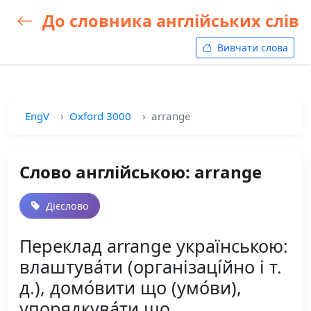
До словника англійських слів
Вивчати слова
EngV
Oxford 3000
arrange
Слово англійською: arrange
Дієслово
Переклад arrange українською:
влаштува́ти (організаці́йно і т.
д.), домо́вити що (умо́ви),
упорядкува́ти що,