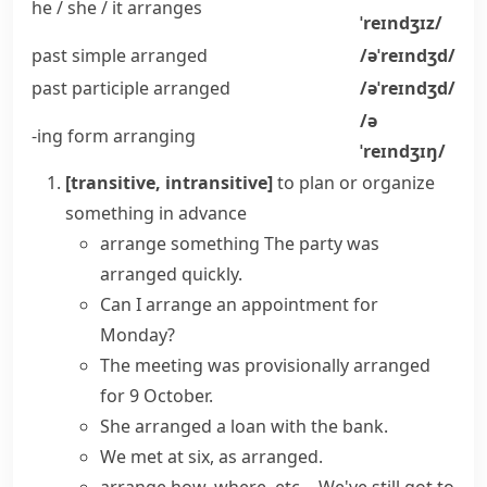
he / she / it
arranges
ˈreɪndʒɪz/
past simple
arranged
/əˈreɪndʒd/
past participle
arranged
/əˈreɪndʒd/
/ə
-ing form
arranging
ˈreɪndʒɪŋ/
[transitive, intransitive]
to plan or organize
something in advance
arrange something
The party was
arranged quickly.
Can I arrange an appointment for
Monday?
The
meeting
was provisionally
arranged
for 9 October.
She arranged a loan with the bank.
We met at six,
as arranged
.