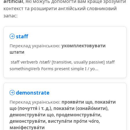
artificial
, які можуть допомогти вам краще зрозуміти
контекст та розширити англійський словниковий
запас:
staff
Переклад українською:
укомплектовувати
штати
staff verbverb /stæf/ [transitive, usually passive] staff
somethingVerb Forms present simple I / yo...
demonstrate
Переклад українською:
прояви́ти що, показа́ти
що (почуття́ і т. д.), показа́ти (ознайо́мити),
демонструва́ти що, продемонструва́ти,
демонструва́ти, виступа́ти про́ти чо́го,
маніфестува́ти