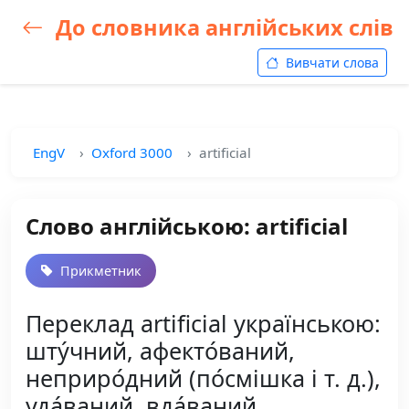
До словника англійських слів
Вивчати слова
EngV
Oxford 3000
artificial
Слово англійською: artificial
Прикметник
Переклад artificial українською:
шту́чний, афекто́ваний,
неприро́дний (по́смішка і т. д.),
уда́ваний, вда́ваний