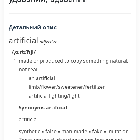
Детальний опис
artificial
adjective
/ˌɑːrtɪˈfɪʃl/
made or produced to copy something natural;
not real
an artificial
limb/flower/sweetener/fertilizer
artificial lighting/light
Synonyms
artificial
artificial
synthetic
▪
false
▪
man-made
▪
fake
▪
imitation