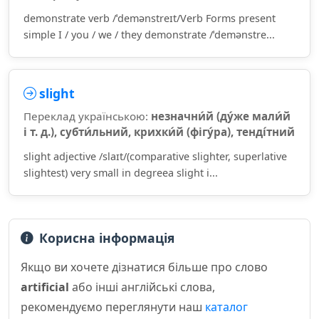
demonstrate verb /ˈdemənstreɪt/Verb Forms present
simple I / you / we / they demonstrate /ˈdemənstre...
slight
Переклад українською:
незначни́й (ду́же мали́й
і т. д.), субти́льний, крихки́й (фігу́ра), тенді́тний
slight adjective /slaɪt/(comparative slighter, superlative
slightest) very small in degreea slight i...
Корисна інформація
Якщо ви хочете дізнатися більше про слово
artificial
або інші англійські слова,
рекомендуємо переглянути наш
каталог