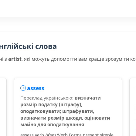
нглійські слова
ні з
artist
, які можуть допомогти вам краще зрозуміти к
assess
Переклад українською:
визначати
розмір податку (штрафу),
оподатковувати; штрафувати,
визначати розмір шкоди, оцінювати
майно для оподаткування
assess verb /əˈses/Verb Forms present simple