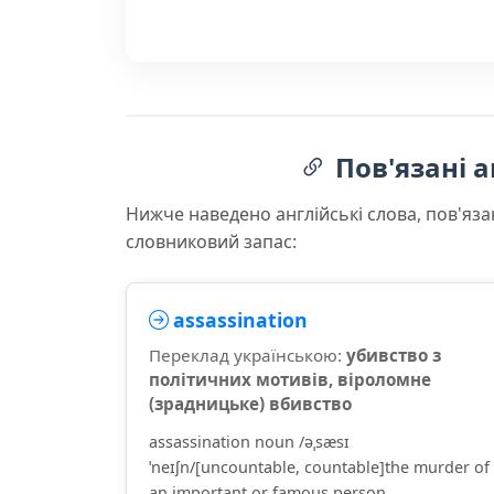
Пов'язані а
Нижче наведено англійські слова, пов'яза
словниковий запас:
assassination
Переклад українською:
убивство з
політичних мотивів, віроломне
(зрадницьке) вбивство
assassination noun /əˌsæsɪ
ˈneɪʃn/[uncountable, countable]the murder of
an important or famous person...