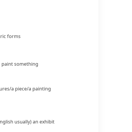
tric forms
to paint something
res/​a piece/​a painting
glish usually)
an exhibit