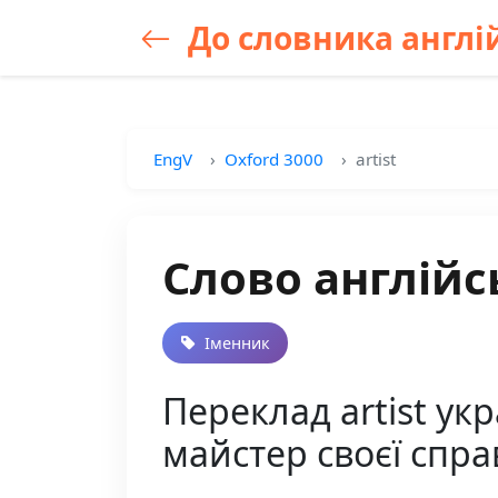
До словника англій
EngV
Oxford 3000
artist
Слово англійсь
Іменник
Переклад artist ук
майстер своєї спра