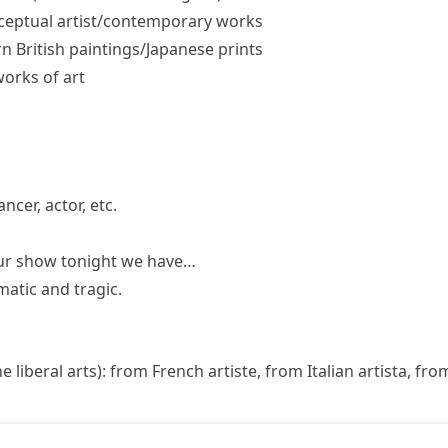
eptual artist/​contemporary works
British paintings/​Japanese prints
works of art
ncer, actor, etc.
ur show tonight we have…
matic and tragic.
he liberal arts): from French
artiste
, from Italian
artista
, fr