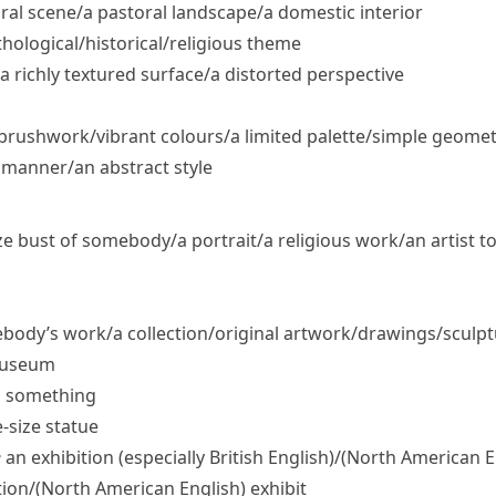
ural scene/​a pastoral landscape/​a domestic interior
hological/​historical/​religious theme
 richly textured surface/​a distorted perspective
rushwork/​vibrant colours/​a limited palette/​simple geome
d manner/​an abstract style
e bust of somebody/​a portrait/​a religious work/​an artist 
dy’s work/​a collection/​original artwork/​drawings/​sculptu
​museum
on something
e-size statue
e
an exhibition
(especially British English)
/
(North American En
tion/
(North American English)
exhibit