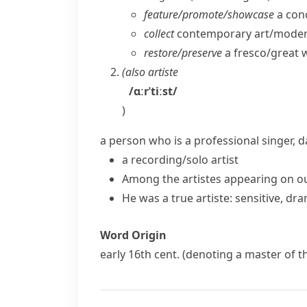
feature/​promote/​showcase
a conc
collect
contemporary art/​modern 
restore/​preserve
a fresco/​great 
(also
artiste
/ɑːrˈtiːst/
)
a person who is a professional singer, da
a
recording/solo artist
Among the artistes appearing on o
He was a true artiste: sensitive, dra
Word Origin
early 16th cent. (denoting a master of t