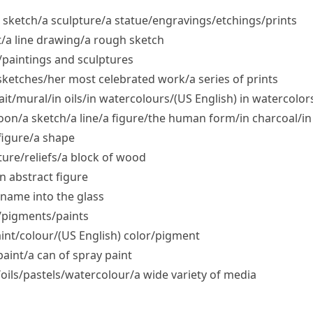
 sketch/​a sculpture/​a statue/​engravings/​etchings/​prints
it/​a line drawing/​a rough sketch
/​paintings and sculptures
 sketches/​her most celebrated work/​a series of prints
it/​mural/​in oils/​in watercolours/
(US English)
in watercolor
toon/​a sketch/​a line/​a figure/​the human form/​in charcoal/​in
figure/​a shape
ture/​reliefs/​a block of wood
an abstract figure
a name into the glass
​pigments/​paints
int/​colour/
(US English)
color/​pigment
 paint/​a can of spray paint
oils/​pastels/​watercolour/​a wide variety of media