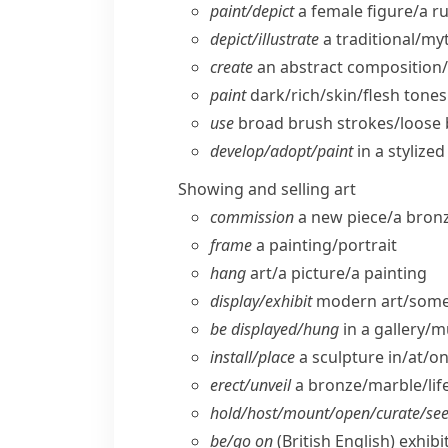
paint/​depict
a female figure/​a r
depict/​illustrate
a traditional/​myt
create
an abstract composition/​a
paint
dark/​rich/​skin/​flesh tones
use
broad brush strokes/​loose b
develop/​adopt/​paint
in a stylize
Showing and selling art
commission
a new piece/​a bronz
frame
a painting/​portrait
hang
art/​a picture/​a painting
display/​exhibit
modern art/​somebo
be displayed/​hung
in a gallery/
install/​place
a sculpture in/​at/​
erect/​unveil
a bronze/​marble/​lif
hold/​host/​mount/​open/​curate/​se
be/​go on
(British English)
exhibi