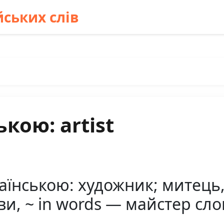
ських слів
кою: artist
раїнською: художник; митець,
ви, ~ in words — майстер сло