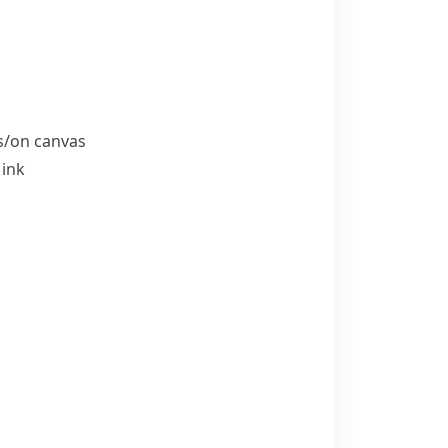
s/​on canvas
 ink