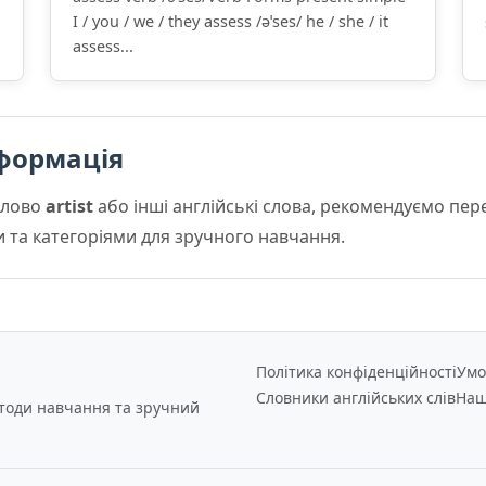
I / you / we / they assess /əˈses/ he / she / it
assess...
формація
слово
artist
або інші англійські слова, рекомендуємо пе
и та категоріями для зручного навчання.
Політика конфіденційності
Умо
Словники англійських слів
Наш
етоди навчання та зручний