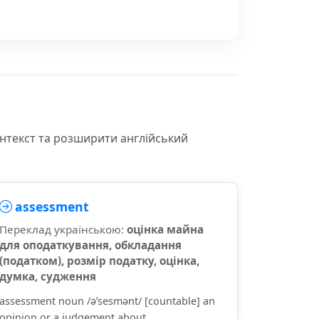
онтекст та розширити англійський
assessment
Переклад українською:
оцінка майна
для оподаткування, обкладання
(податком), розмір податку, оцінка,
думка, судження
assessment noun /əˈsesmənt/ [countable] an
opinion or a judgement about