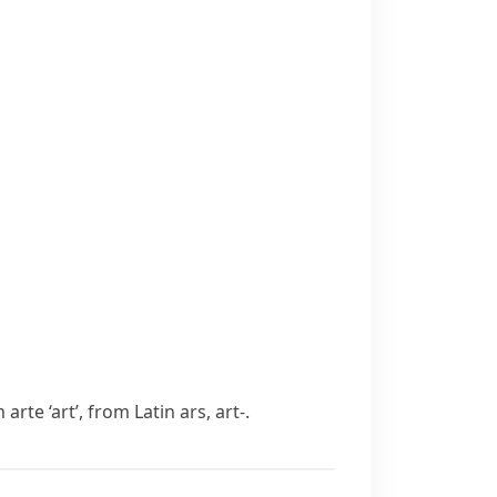
om
arte
‘art’, from Latin
ars
,
art-
.