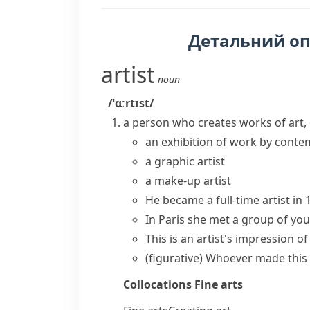
Детальний о
artist
noun
/ˈɑːrtɪst/
a person who creates works of art, 
an exhibition of work by
conte
a graphic artist
a make-up artist
He became a full-time artist in 
In Paris she met a group of you
This is an
artist's impression
of
(figurative)
Whoever made this ca
Collocations
Fine arts