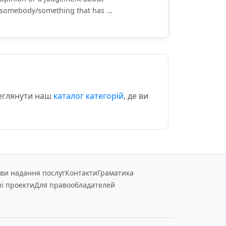
somebody/something that has ...
реглянути наш
каталог категорій
, де ви
ви надання послуг
Контакти
Граматика
і проекти
Для правообладателей