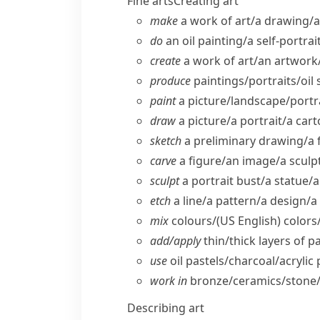
Fine arts
Creating art
make
a work of art/​a drawing/​a
do
an oil painting/​a self-portra
create
a work of art/​an artwork
produce
paintings/​portraits/​oil
paint
a picture/​landscape/​portra
draw
a picture/​a portrait/​a car
sketch
a preliminary drawing/​a 
carve
a figure/​an image/​a sculp
sculpt
a portrait bust/​a statue/​
etch
a line/​a pattern/​a design/​
mix
colours/
(US English)
colors/
add/​apply
thin/​thick layers of pa
use
oil pastels/​charcoal/​acrylic
work in
bronze/​ceramics/​stone/​
Describing art