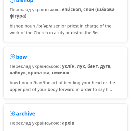
bishop
Переклад українською:
єпи́скоп, слон (ша́хова
фігу́ра)
bishop noun /ˈbɪʃəp/a senior priest in charge of the
work of the Church in a city or districtthe Bis...
bow
Переклад українською:
уклі́н, лук, бант, дуга,
каблук, краватка, смичок
bow1 noun /baʊ/the act of bending your head or the
upper part of your body forward in order to say h...
archive
Переклад українською:
архі́в