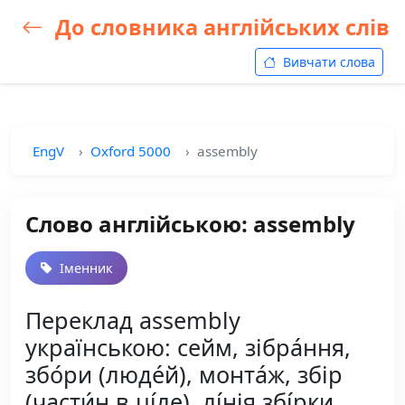
До словника англійських слів
Вивчати слова
EngV
Oxford 5000
assembly
Слово англійською: assembly
Іменник
Переклад assembly
українською: сейм, зібра́ння,
збо́ри (люде́й), монта́ж, збір
(части́н в ці́ле), лі́нія збі́рки,