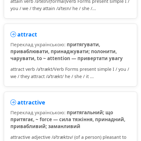
attain verb /əˈteɪn/(formal)Verb Forms present simple I /
you / we / they attain /əˈteɪn/ he / she /...
attract
Переклад українською:
притягувати,
приваблювати, принаджувати; полонити,
чарувати, to ~ attention — привертати увагу
attract verb /əˈtrækt/Verb Forms present simple I / you /
we / they attract /əˈtrækt/ he / she / it ...
attractive
Переклад українською:
притягальний; що
притягає, ~ force — сила тяжіння, принадний,
привабливий; заманливий
attractive adjective /əˈtræktɪv/ (of a person) pleasant to