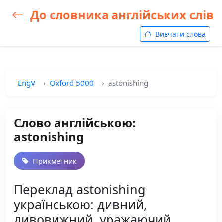
До словника англійських слів
Вивчати слова
EngV
Oxford 5000
astonishing
Слово англійською:
astonishing
Прикметник
Переклад astonishing
українською: дивний,
дивовижний, уражаючий