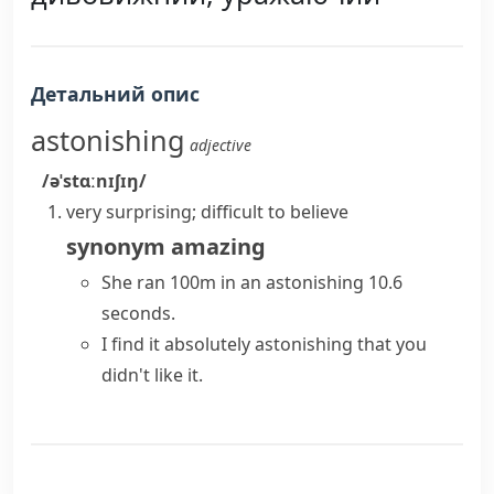
Детальний опис
astonishing
adjective
/əˈstɑːnɪʃɪŋ/
very surprising; difficult to believe
synonym
amazing
She ran 100m in an astonishing 10.6
seconds.
I find it absolutely astonishing that you
didn't like it.