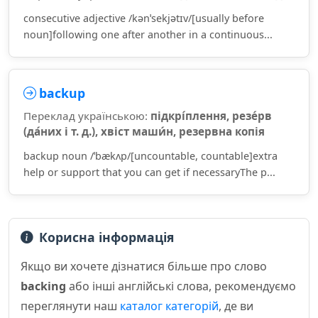
consecutive adjective /kənˈsekjətɪv/[usually before
noun]following one after another in a continuous...
backup
Переклад українською:
підкрі́плення, резе́рв
(да́них і т. д.), хвіст маши́н, резервна копія
backup noun /ˈbækʌp/[uncountable, countable]extra
help or support that you can get if necessaryThe p...
Корисна інформація
Якщо ви хочете дізнатися більше про слово
backing
або інші англійські слова, рекомендуємо
переглянути наш
каталог категорій
, де ви