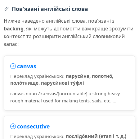
Пов'язані англійські слова
Нижче наведено англійські слова, пов'язані з
backing
, які можуть допомогти вам краще зрозуміти
контекст та розширити англійський словниковий
запас:
canvas
Переклад українською:
паруси́на, полотно́,
поло́тнище, паруси́нові ту́флі
canvas noun /ˈkænvəs/[uncountable] a strong heavy
rough material used for making tents, sails, etc. ...
consecutive
Переклад українською:
послідо́вний (етап і т. д.)