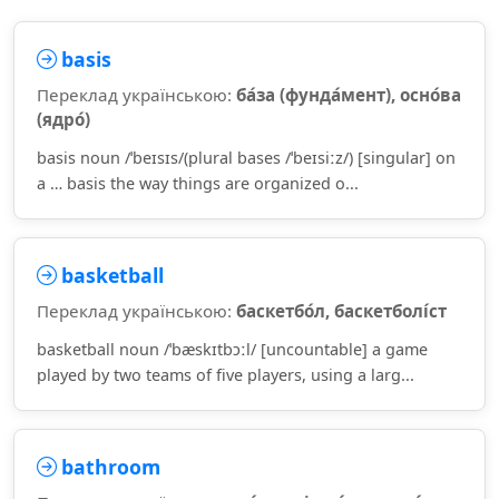
basis
Переклад українською:
ба́за (фунда́мент), осно́ва
(ядро́)
basis noun /ˈbeɪsɪs/(plural bases /ˈbeɪsiːz/) [singular] on
a … basis the way things are organized o...
basketball
Переклад українською:
баскетбо́л, баскетболі́ст
basketball noun /ˈbæskɪtbɔːl/ [uncountable] a game
played by two teams of five players, using a larg...
bathroom