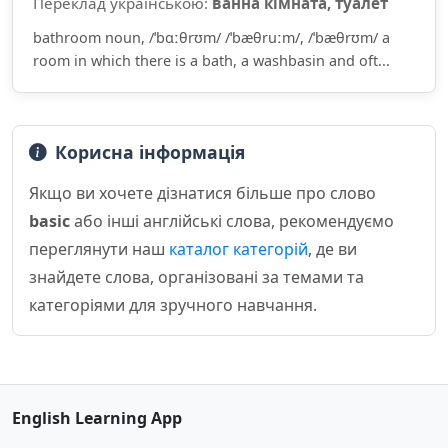
Переклад українською:
ва́нна кімна́та, туале́т
bathroom noun, /ˈbɑːθrʊm/ /ˈbæθruːm/, /ˈbæθrʊm/ a
room in which there is a bath, a washbasin and oft...
Корисна інформація
Якщо ви хочете дізнатися більше про слово
basic
або інші англійські слова, рекомендуємо
переглянути наш
каталог категорій
, де ви
знайдете слова, організовані за темами та
категоріями для зручного навчання.
English Learning App