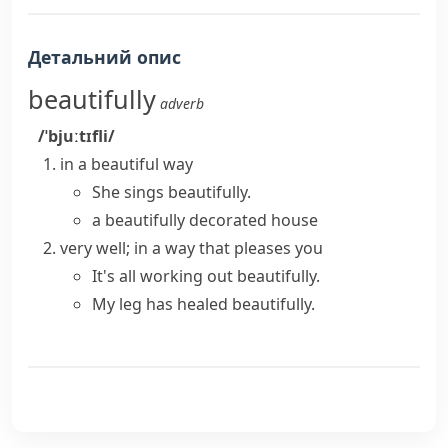
Детальний опис
beautifully
adverb
/ˈbjuːtɪfli/
in a beautiful way
She sings beautifully.
a beautifully decorated house
very well; in a way that pleases you
It's all working out beautifully.
My leg has healed beautifully.