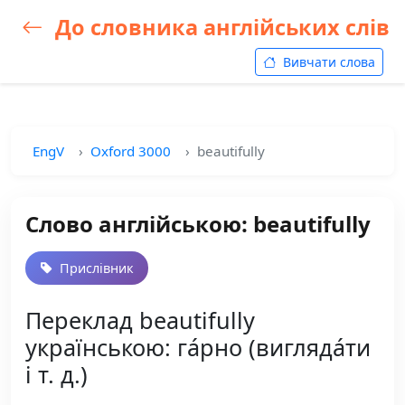
До словника англійських слів
Вивчати слова
EngV
Oxford 3000
beautifully
Слово англійською: beautifully
Прислівник
Переклад beautifully
українською: га́рно (вигляда́ти
і т. д.)