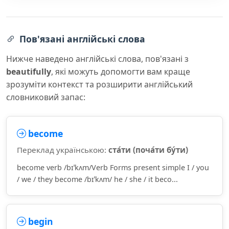
Пов'язані англійські слова
Нижче наведено англійські слова, пов'язані з
beautifully
, які можуть допомогти вам краще
зрозуміти контекст та розширити англійський
словниковий запас:
become
Переклад українською:
ста́ти (поча́ти бу́ти)
become verb /bɪˈkʌm/Verb Forms present simple I / you
/ we / they become /bɪˈkʌm/ he / she / it beco...
begin