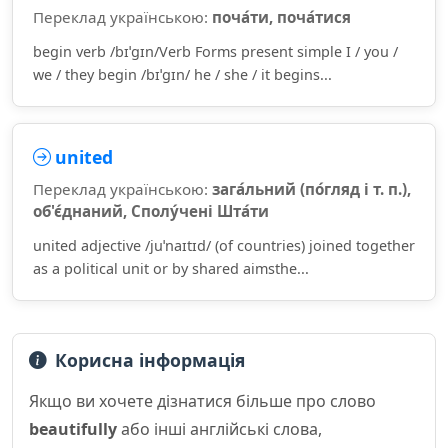
Переклад українською:
поча́ти, поча́тися
begin verb /bɪˈɡɪn/Verb Forms present simple I / you /
we / they begin /bɪˈɡɪn/ he / she / it begins...
united
Переклад українською:
зага́льний (по́гляд і т. п.),
об'є́днаний, Сполу́чені Шта́ти
united adjective /juˈnaɪtɪd/ (of countries) joined together
as a political unit or by shared aimsthe...
Корисна інформація
Якщо ви хочете дізнатися більше про слово
beautifully
або інші англійські слова,