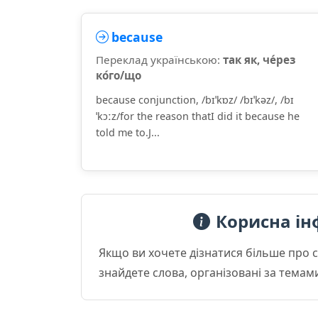
because
Переклад українською:
так як, че́рез
ко́го/що
because conjunction, /bɪˈkɒz/ /bɪˈkəz/, /bɪ
ˈkɔːz/for the reason thatI did it because he
told me to.J...
Корисна ін
Якщо ви хочете дізнатися більше про 
знайдете слова, організовані за темам