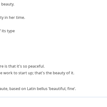
 beauty.
y in her time.
 its type
e is that it's so peaceful.
tle work to start up;
that's the beauty of it
.
aute
, based on Latin
bellus
‘beautiful, fine’.