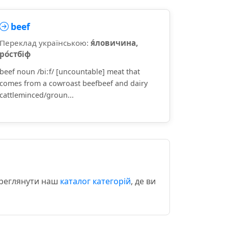
beef
Переклад українською:
я́ловичина,
ро́стбіф
beef noun /biːf/ [uncountable] meat that
comes from a cowroast beefbeef and dairy
cattleminced/groun...
ереглянути наш
каталог категорій
, де ви