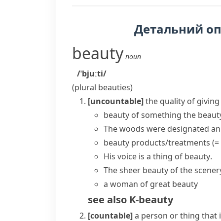
Детальний о
beauty
noun
/ˈbjuːti/
(plural
beauties
)
[uncountable]
the quality of givin
beauty of something
the beauty
The woods were designated a
beauty products/treatments
(=
His voice is
a thing of beauty
.
The sheer beauty of the scener
a woman of great beauty
see also
K-beauty
[countable]
a person or thing that i