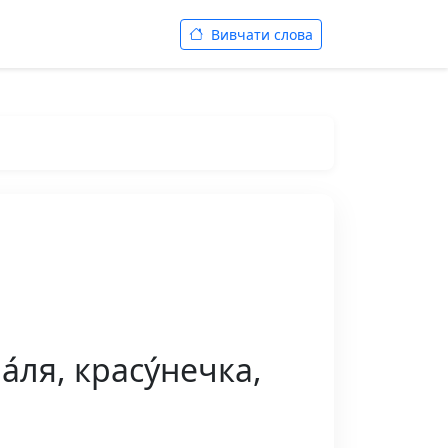
Вивчати слова
а́ля, красу́нечка,