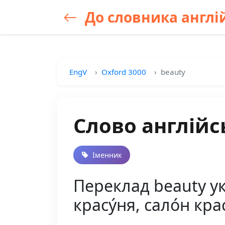
До словника англій
EngV
Oxford 3000
beauty
Слово англійс
Іменник
Переклад beauty укр
красу́ня, сало́н кра