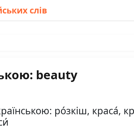
ських слів
ькою: beauty
аїнською: ро́зкіш, краса́, кр
си́