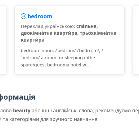
bedroom
Переклад українською:
спа́льня,
двокімна́тна кварти́ра, трьохкімна́тна
кварти́ра
bedroom noun, /ˈbedrʊm/ /ˈbedruːm/, /
ˈbedrʊm/ a room for sleeping inthe
spare/guest bedrooma hotel w...
формація
слово
beauty
або інші англійські слова, рекомендуємо п
и та категоріями для зручного навчання.