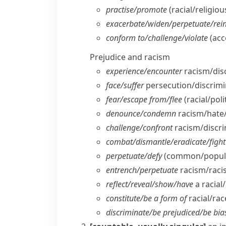
practise/​promote
(racial/​religio
exacerbate/​widen/​perpetuate/​rei
conform to/​challenge/​violate
(acc
Prejudice and racism
experience/​encounter
racism/​dis
face/​suffer
persecution/​discrim
fear/​escape from/​flee
(racial/​pol
denounce/​condemn
racism/​hate
challenge/​confront
racism/​discri
combat/​dismantle/​eradicate/​fight
perpetuate/​defy
(common/​popular
entrench/​perpetuate
racism/​racis
reflect/​reveal/​show/​have
a racial/
constitute/​be a form of
racial/​ra
discriminate/​be prejudiced/​be bi