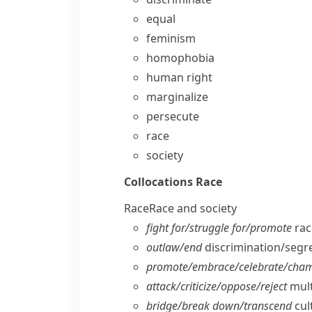
equal
feminism
homophobia
human right
marginalize
persecute
race
society
Collocations
Race
Race
Race and society
fight for/​struggle for/​promote
raci
outlaw/​end
discrimination/​segr
promote/​embrace/​celebrate/​cha
attack/​criticize/​oppose/​reject
mult
bridge/​break down/​transcend
cult