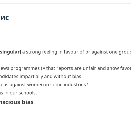
пис
singular]
a strong feeling in favour of or against one grou
in news programmes
(= that reports are unfair and show favou
didates impartially and without bias.
 a bias against women in some industries?
as
in our schools.
scious bias