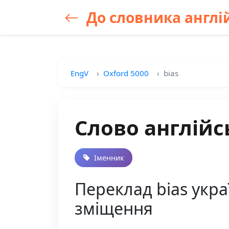
До словника англій
EngV
Oxford 5000
bias
Слово англійс
Іменник
Переклад bias украї
зміщення