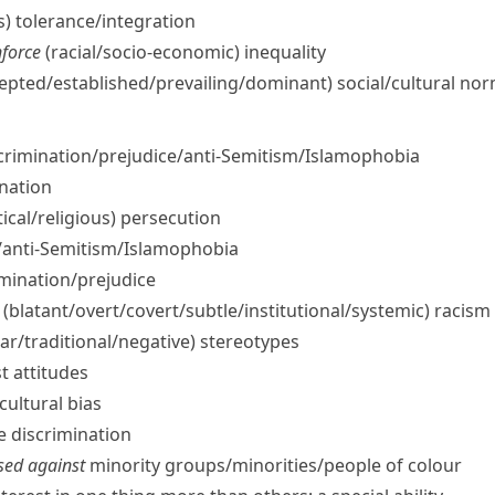
us) tolerance/​integration
nforce
(racial/​socio-economic) inequality
epted/​established/​prevailing/​dominant) social/​cultural no
crimination/​prejudice/​anti-Semitism/​Islamophobia
ination
itical/​religious) persecution
/​anti-Semitism/​Islamophobia
mination/​prejudice
(blatant/​overt/​covert/​subtle/​institutional/​systemic) racism
/​traditional/​negative) stereotypes
t attitudes
​cultural bias
ce discrimination
ased against
minority groups/​minorities/​people of colour