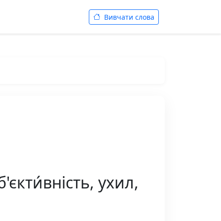
Вивчати слова
єкти́вність, ухил,