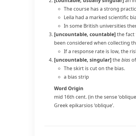
[countable, usually singular]
an i
The course has a strong practic
Leila had a marked scientific bi
In some British universities th
[uncountable, countable]
the fact
been considered when collecting t
If a response rate is low, the ris
[uncountable, singular]
the
bias
of
The skirt is cut on the bias.
a bias strip
Word Origin
mid 16th cent. (in the sense ‘oblique
Greek
epikarsios
‘oblique’.