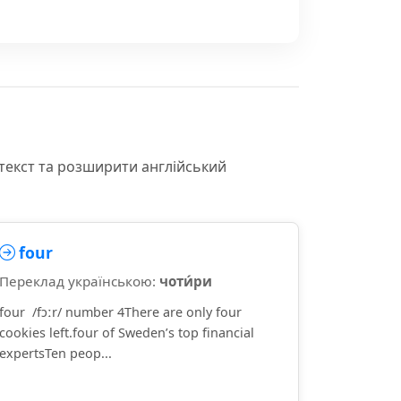
текст та розширити англійський
four
Переклад українською:
чоти́ри
four /fɔːr/ number 4There are only four
cookies left.four of Sweden’s top financial
expertsTen peop...