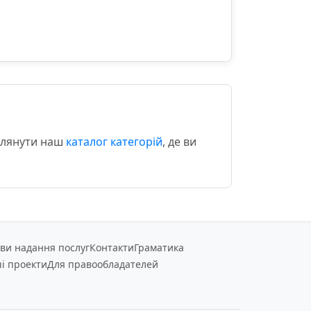
еглянути наш
каталог категорій
, де ви
ви надання послуг
Контакти
Граматика
і проекти
Для правообладателей