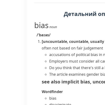
Детальний о
bias
noun
/ˈbaɪəs/
[uncountable, countable, usually 
often not based on fair judgement
accusations of political bias 
Employers must consider all can
Do you think that there's still
The article examines
gender bi
see also
implicit bias
,
uncon
Wordfinder
bias
discriminate