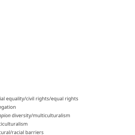
al equality/​civil rights/​equal rights
egation
mpion
diversity/​multiculturalism
iculturalism
ural/​racial barriers