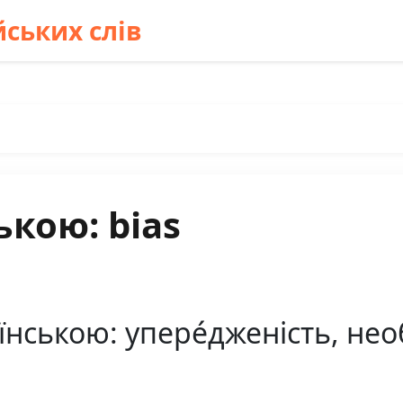
ських слів
ькою: bias
нською: упере́дженість, необ'