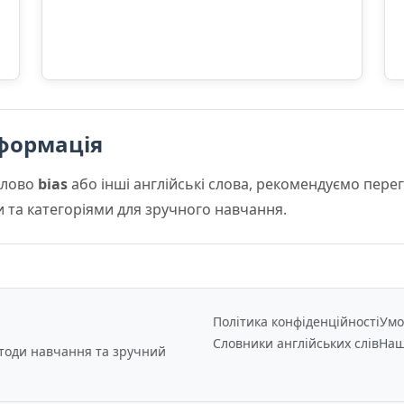
формація
слово
bias
або інші англійські слова, рекомендуємо пер
и та категоріями для зручного навчання.
Політика конфіденційності
Умо
Словники англійських слів
Наш
етоди навчання та зручний