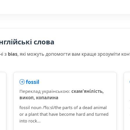
нглійські слова
ні з
bias
, які можуть допомогти вам краще зрозуміти кон
fossil
Переклад українською:
скам'яні́лість,
викоп, копалина
fossil noun /ˈfɑːsl/the parts of a dead animal
or a plant that have become hard and turned
into rock...