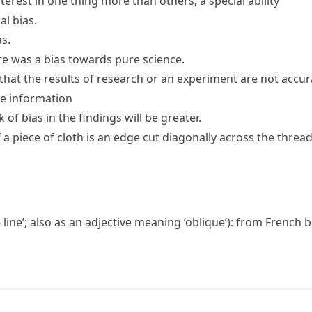
nterest in one thing more than others; a special ability
al bias.
as.
ere was a bias towards pure science.
 that the results of research or an experiment are not accur
he information
k of bias in the findings will be greater.
 a piece of cloth is an edge cut
diagonally
across the
threa
 line’; also as an adjective meaning ‘oblique’): from French
b