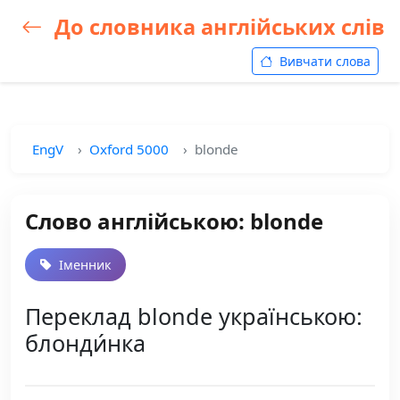
До словника англійських слів
Вивчати слова
EngV
Oxford 5000
blonde
Слово англійською: blonde
Іменник
Переклад blonde українською:
блонди́нка