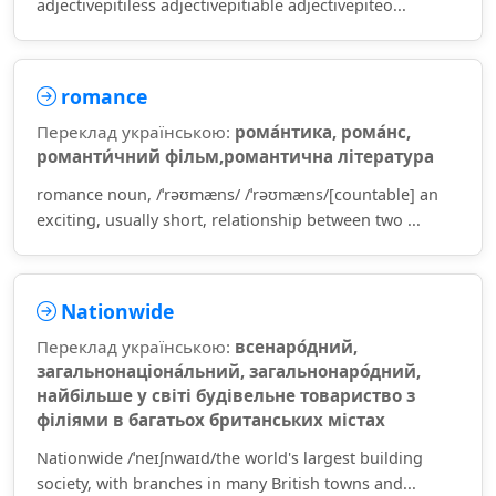
adjectivepitiless adjectivepitiable adjectivepiteo...
romance
Переклад українською:
рома́нтика, рома́нс,
романти́чний фільм,романтична література
romance noun, /ˈrəʊmæns/ /ˈrəʊmæns/[countable] an
exciting, usually short, relationship between two ...
Nationwide
Переклад українською:
всенаро́дний,
загальнонаціона́льний, загальнонаро́дний,
найбільше у світі будівельне товариство з
філіями в багатьох британських містах
Nationwide /ˈneɪʃnwaɪd/the world's largest building
society, with branches in many British towns and...