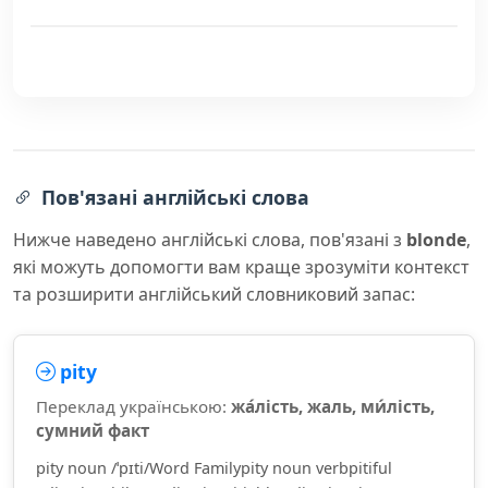
Пов'язані англійські слова
Нижче наведено англійські слова, пов'язані з
blonde
,
які можуть допомогти вам краще зрозуміти контекст
та розширити англійський словниковий запас:
pity
Переклад українською:
жа́лість, жаль, ми́лість,
сумний факт
pity noun /ˈpɪti/Word Familypity noun verbpitiful