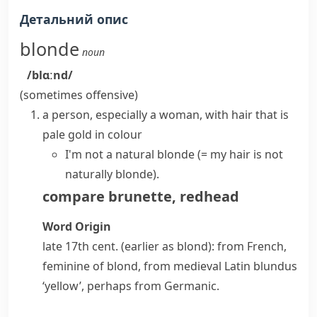
Детальний опис
blonde
noun
/blɑːnd/
(sometimes offensive)
a person, especially a woman, with hair that is
pale gold in colour
I'm not a natural blonde
(= my hair is not
naturally blonde)
.
compare
brunette
,
redhead
Word Origin
late 17th cent. (earlier as
blond
): from French,
feminine of
blond
, from medieval Latin
blundus
‘yellow’, perhaps from Germanic.