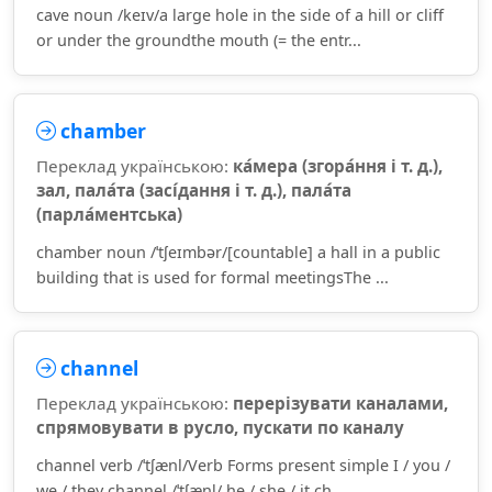
cave noun /keɪv/a large hole in the side of a hill or cliff
or under the groundthe mouth (= the entr...
chamber
Переклад українською:
ка́мера (згора́ння і т. д.),
зал, пала́та (засі́дання і т. д.), пала́та
(парла́ментська)
chamber noun /ˈtʃeɪmbər/[countable] a hall in a public
building that is used for formal meetingsThe ...
channel
Переклад українською:
перерізувати каналами,
спрямовувати в русло, пускати по каналу
channel verb /ˈtʃænl/Verb Forms present simple I / you /
we / they channel /ˈtʃænl/ he / she / it ch...