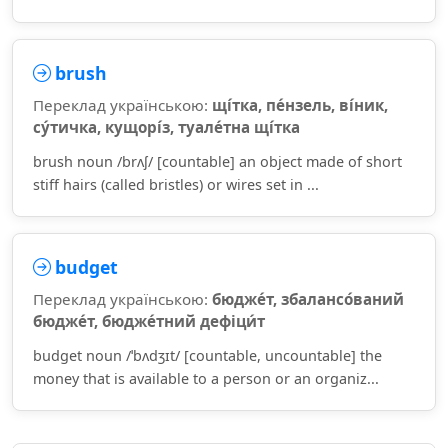
brush
Переклад українською:
щі́тка, пе́нзель, ві́ник,
су́тичка, кущорі́з, туале́тна щі́тка
brush noun /brʌʃ/ [countable] an object made of short
stiff hairs (called bristles) or wires set in ...
budget
Переклад українською:
бюдже́т, збалансо́ваний
бюдже́т, бюдже́тний дефіци́т
budget noun /ˈbʌdʒɪt/ [countable, uncountable] the
money that is available to a person or an organiz...