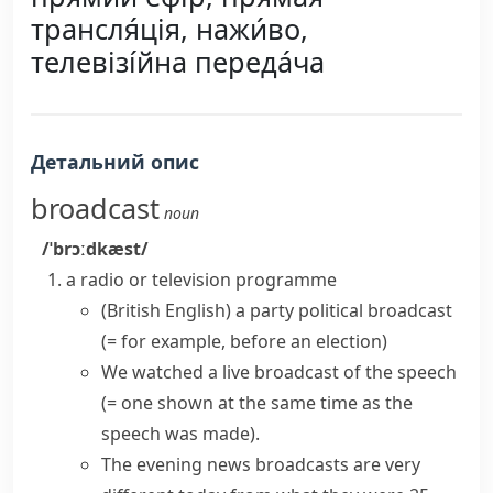
трансля́ція, нажи́во,
телевізі́йна переда́ча
Детальний опис
broadcast
noun
/ˈbrɔːdkæst/
a radio or television programme
(British English)
a party political broadcast
(= for example, before an election)
We watched a
live broadcast
of the speech
(= one shown at the same time as the
speech was made)
.
The evening news broadcasts are very