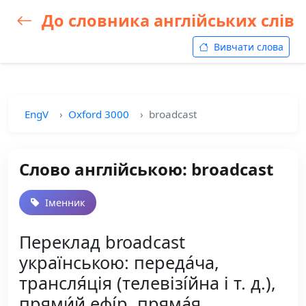
До словника англійських слів
Вивчати слова
EngV
Oxford 3000
broadcast
Слово англійською: broadcast
Іменник
Переклад broadcast
українською: переда́ча,
трансля́ція (телевізі́йна і т. д.),
прями́й ефі́р, пряма́я