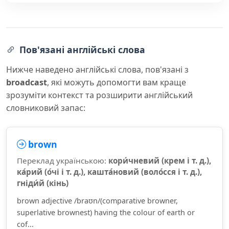
Пов'язані англійські слова
Нижче наведено англійські слова, пов'язані з
broadcast
, які можуть допомогти вам краще
зрозуміти контекст та розширити англійський
словниковий запас:
brown
Переклад українською:
кори́чневий (крем і т. д.),
ка́рий (о́чі і т. д.), кашта́новий (воло́сся і т. д.),
гніди́й (кінь)
brown adjective /braʊn/(comparative browner,
superlative brownest) having the colour of earth or
cof...