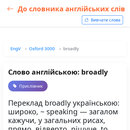
До словника англійських слів
Вивчати слова
EngV
Oxford 3000
broadly
Слово англійською: broadly
Прислівник
Переклад broadly українською:
широко, ~ speaking — загалом
кажучи, у загальних рисах,
прямо, відверто, рішуче, to