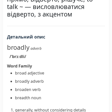
talk ~ — висловлюватися
відверто, з акцентом
Детальний опис
broadly
adverb
/ˈbrɔːdli/
Word Family
broad
adjective
broadly
adverb
broaden
verb
breadth
noun
generally, without considering details