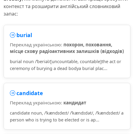
контекст та розширити англійський словниковий
запас:
burial
Переклад українською:
похорон, поховання,
місце схову радіоактивних залишків (відходів)
burial noun /ˈberiəl/[uncountable, countable]the act or
ceremony of burying a dead bodya burial plac...
candidate
Переклад українською:
кандидат
candidate noun, /ˈkændɪdeɪt/ /ˈkændɪdət/, /ˈkændɪdeɪt/ a
person who is trying to be elected or is ap...