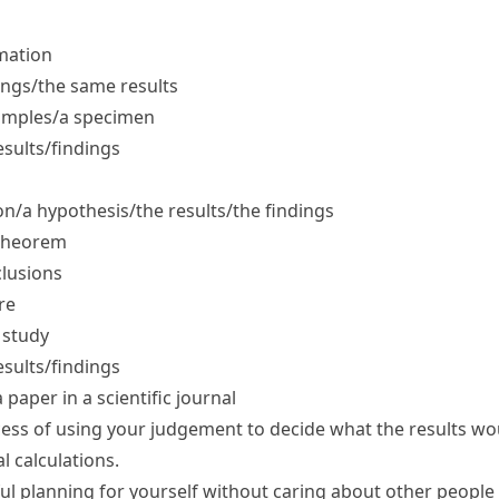
mation
ings/​the same results
samples/​a specimen
sults/​findings
n/​a hypothesis/​the results/​the findings
​theorem
lusions
re
 study
sults/​findings
 paper in a scientific journal
cess of using your judgement to decide what the results w
l calculations.
ul planning for yourself without caring about other people