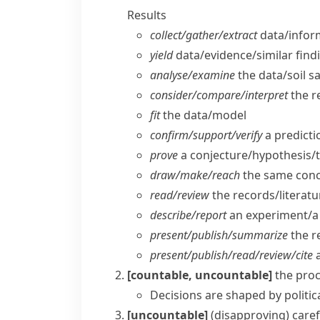
Results
collect/​gather/​extract
data/​infor
yield
data/​evidence/​similar find
analyse/​examine
the data/​soil 
consider/​compare/​interpret
the re
fit
the data/​model
confirm/​support/​verify
a predictio
prove
a conjecture/​hypothesis/
draw/​make/​reach
the same conc
read/​review
the records/​literatu
describe/​report
an experiment/​a
present/​publish/​summarize
the re
present/​publish/​read/​review/​cite
a
[countable, uncountable]
the pro
Decisions are shaped by politica
[uncountable]
(disapproving)
caref