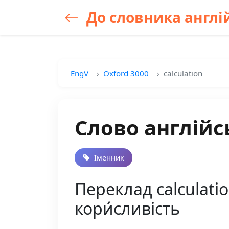
До словника англій
EngV
Oxford 3000
calculation
Слово англійсь
Іменник
Переклад calculatio
кори́сливість