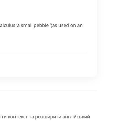
alculus
‘a small pebble ’(as used on an
іти контекст та розширити англійський