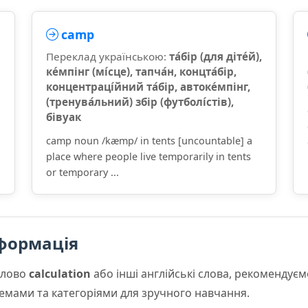
camp
Переклад українською:
та́бір (для діте́й),
ке́мпінг (мі́сце), тапча́н, концта́бір,
концентраці́йний та́бір, автоке́мпінг,
(тренува́льний) збір (футболі́стів),
бівуак
camp noun /kæmp/ in tents [uncountable] a
place where people live temporarily in tents
or temporary ...
формація
слово
calculation
або інші англійські слова, рекомендує
 темами та категоріями для зручного навчання.