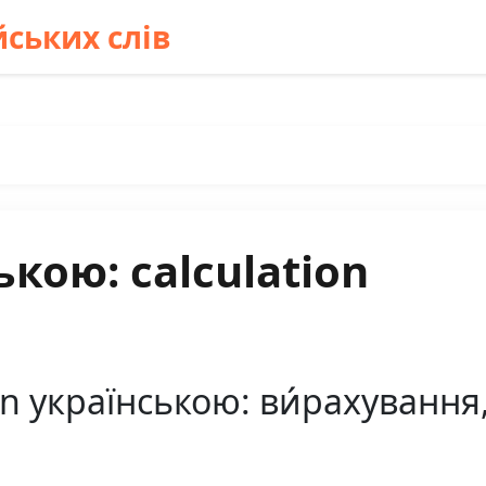
ських слів
кою: calculation
n українською: ви́рахування,