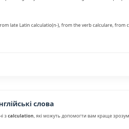
from late Latin
calculatio(n-)
, from the verb
calculare
, from
c
нглійські слова
ні з
calculation
, які можуть допомогти вам краще зрозум