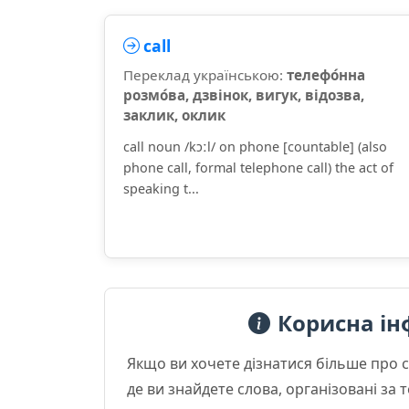
call
Переклад українською:
телефо́нна
розмо́ва, дзвінок, вигук, відозва,
заклик, оклик
call noun /kɔːl/ on phone [countable] (also
phone call, formal telephone call) the act of
speaking t...
Корисна ін
Якщо ви хочете дізнатися більше про 
де ви знайдете слова, організовані за