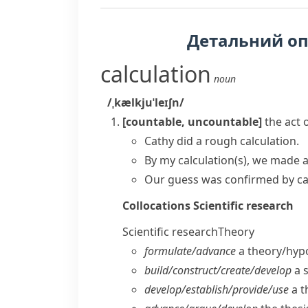
Детальний о
calculation
noun
/ˌkælkjuˈleɪʃn/
[countable, uncountable]
the act 
Cathy did a rough calculation.
By my calculation(s), we made a 
Our guess was confirmed by cal
Collocations
Scientific research
Scientific research
Theory
formulate/​advance
a theory/​hyp
build/​construct/​create/​develop
a s
develop/​establish/​provide/​use
a t