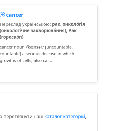
cancer
Переклад українською:
рак, онколо́гія
(онкологі́чне захворюва́ння), Рак
(гороско́п)
cancer noun /ˈkænsər/ [uncountable,
countable] a serious disease in which
growths of cells, also cal...
мо переглянути наш
каталог категорій
,