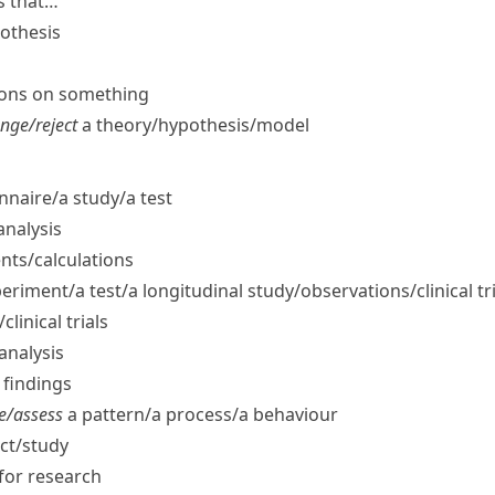
s that…
pothesis
tions on something
nge/​reject
a theory/​hypothesis/​model
naire/​a study/​a test
analysis
ts/​calculations
riment/​a test/​a longitudinal study/​observations/​clinical tr
linical trials
analysis
e findings
e/​assess
a pattern/​a process/​a behaviour
ct/​study
for research