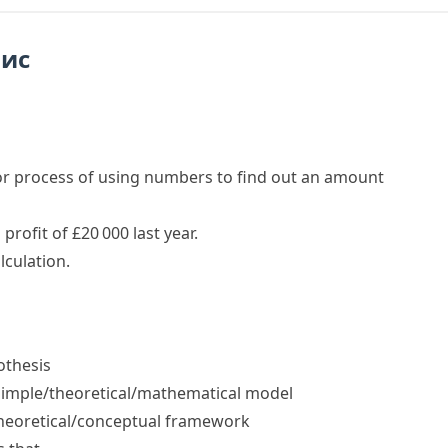
пис
or process of using numbers to find out an amount
profit of £20 000 last year.
culation.
othesis
imple/​theoretical/​mathematical model
heoretical/​conceptual framework