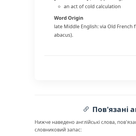
an act of cold calculation
Word Origin
late Middle English: via Old French 
abacus).
Пов'язані а
Нижче наведено англійські слова, пов'яза
словниковий запас: