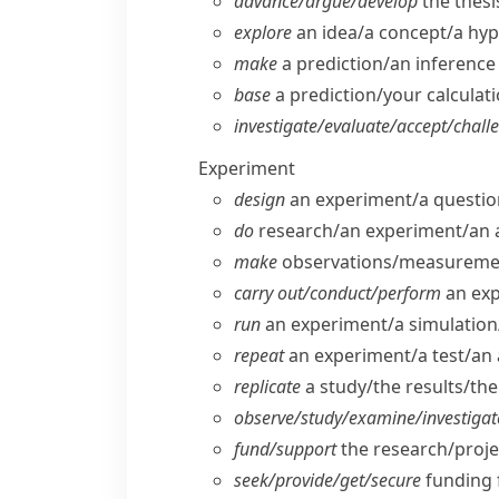
advance/​argue/​develop
the thesi
explore
an idea/​a concept/​a hy
make
a prediction/​an inference
base
a prediction/​your calcula
investigate/​evaluate/​accept/​challe
Experiment
design
an experiment/​a question
do
research/​an experiment/​an 
make
observations/​measuremen
carry out/​conduct/​perform
an expe
run
an experiment/​a simulation/​c
repeat
an experiment/​a test/​an 
replicate
a study/​the results/​th
observe/​study/​examine/​investigat
fund/​support
the research/​proje
seek/​provide/​get/​secure
funding 