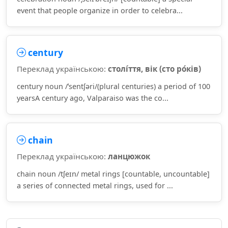
event that people organize in order to celebra...
century
Переклад українською:
столі́ття, вік (сто ро́ків)
century noun /ˈsentʃəri/(plural centuries) a period of 100
yearsA century ago, Valparaiso was the co...
chain
Переклад українською:
ланцюжок
chain noun /tʃeɪn/ metal rings [countable, uncountable]
a series of connected metal rings, used for ...