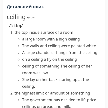
Детальний опис
ceiling
noun
/ˈsiːlɪŋ/
the top inside surface of a room
a large room with a
high ceiling
The
walls and ceiling
were painted white.
A large chandelier
hangs from the ceiling
.
on a ceiling
a fly on the ceiling
ceiling of something
The ceiling of her
room was low.
She lay on her back staring up at the
ceiling.
the highest limit or amount of something
The government has decided to lift price
ceilings on bread and milk.