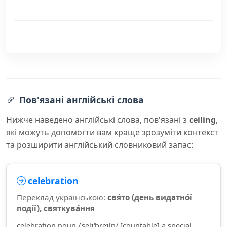
Пов'язані англійські слова
Нижче наведено англійські слова, пов'язані з
ceiling
,
які можуть допомогти вам краще зрозуміти контекст
та розширити англійський словниковий запас:
celebration
Переклад українською:
свя́то (день видатно́ї
поді́ї), святкува́ння
celebration noun /ˌselɪˈbreɪʃn/ [countable] a special