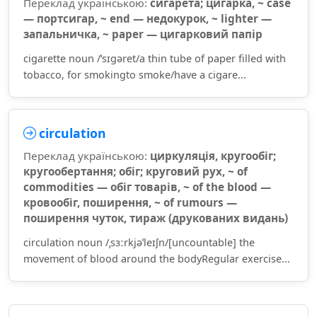
Переклад українською:
сигарета; цигарка, ~ case
— портсигар, ~ end — недокурок, ~ lighter —
запальничка, ~ paper — цигарковий папір
cigarette noun /ˈsɪɡəret/a thin tube of paper filled with
tobacco, for smokingto smoke/have a cigare...
circulation
Переклад українською:
циркуляція, кругообіг;
кругообертання; обіг; круговий рух, ~ of
commodities — обіг товарів, ~ of the blood —
кровообіг, поширення, ~ of rumours —
поширення чуток, тираж (друкованих видань)
circulation noun /ˌsɜːrkjəˈleɪʃn/[uncountable] the
movement of blood around the bodyRegular exercise...