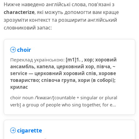
Нижче наведено англійські слова, пов'язані з
characterize
, які можуть допомогти вам краще
зрозуміти контекст та розширити англійський
словниковий запас:
choir
Переклад українською:
[m1]1. , хор; хоровий
ансамбль, капела, церковний хор, півча, ~
service — церковний хоровий спів, хорове
товариство; співоча група, хори (в соборі);
крилас
choir noun /ˈkwaɪər/[countable + singular or plural
verb] a group of people who sing together, for e...
cigarette