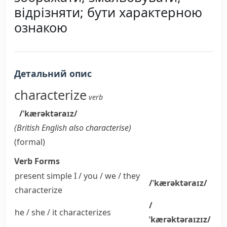
відрізняти; бути характерною
ознакою
Детальний опис
characterize
verb
/ˈkærəktəraɪz/
(
British English also
characterise
)
(formal)
Verb Forms
present simple I / you / we / they
/ˈkærəktəraɪz/
characterize
/
he / she / it
characterizes
ˈkærəktəraɪzɪz/