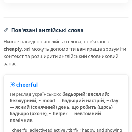
Пов'язані англійські слова
Нижче наведено англійські слова, пов'язані з
cheaply
, які можуть допомогти вам краще зрозуміти
контекст та розширити англійський словниковий
запас:
cheerful
Переклад українською:
бадьорий; веселий;
безжурний, ~ mood — бадьорий настрій, ~ day
— ясний (сонячний) день, що робить (щось)
бадьоро (охоче), ~ helper — невтомний
помічник
cheerful adjectiveadjective /ˈtʃɪrfl/ 1happy, and showing