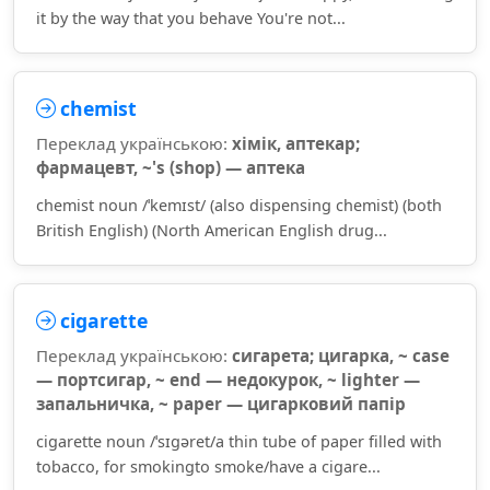
it by the way that you behave You're not...
chemist
Переклад українською:
хімік, аптекар;
фармацевт, ~'s (shop) — аптека
chemist noun /ˈkemɪst/ (also dispensing chemist) (both
British English) (North American English drug...
cigarette
Переклад українською:
сигарета; цигарка, ~ case
— портсигар, ~ end — недокурок, ~ lighter —
запальничка, ~ paper — цигарковий папір
cigarette noun /ˈsɪɡəret/a thin tube of paper filled with
tobacco, for smokingto smoke/have a cigare...