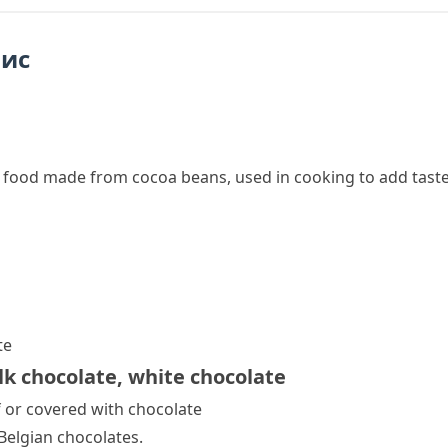
пис
t food made from
cocoa
beans, used in cooking to add taste 
te
lk chocolate
,
white chocolate
f or covered with
chocolate
Belgian chocolates.