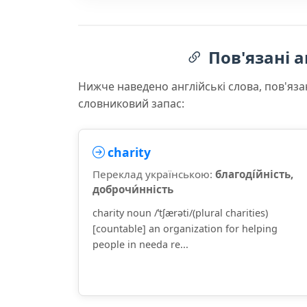
Пов'язані а
Нижче наведено англійські слова, пов'яза
словниковий запас:
charity
Переклад українською:
благоді́йність,
доброчи́нність
charity noun /ˈtʃærəti/(plural charities)
[countable] an organization for helping
people in needa re...