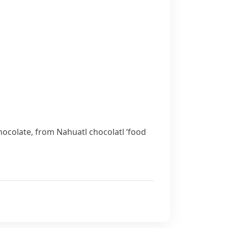
hocolate
, from Nahuatl
chocolatl
‘food