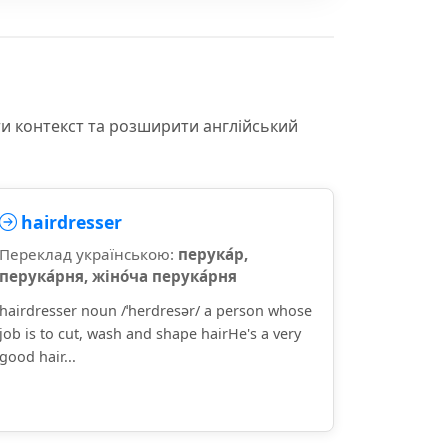
ти контекст та розширити англійський
hairdresser
Переклад українською:
перука́р,
перука́рня, жіно́ча перука́рня
hairdresser noun /ˈherdresər/ a person whose
job is to cut, wash and shape hairHe's a very
good hair...