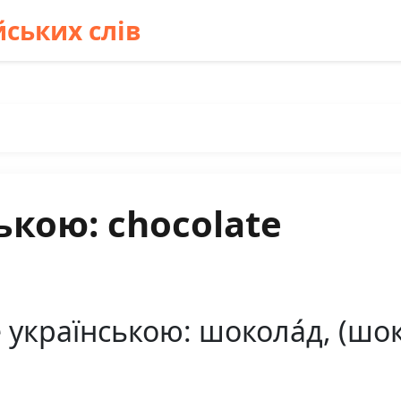
ських слів
ькою: chocolate
 українською: шокола́д, (шоко