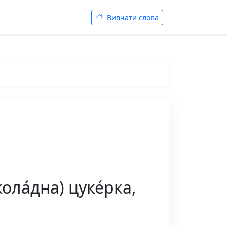
Вивчати слова
ла́дна) цуке́рка,