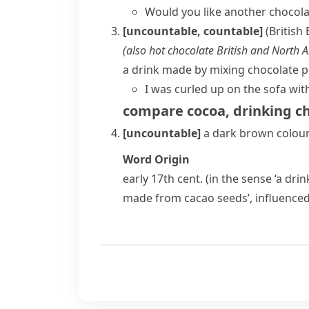
Would you like another chocola
[uncountable, countable]
(British 
(also
hot chocolate
British and North 
a drink made by mixing chocolate po
I was curled up on the sofa wi
compare
cocoa
,
drinking c
[uncountable]
a dark brown colou
Word Origin
early 17th cent. (in the sense ‘a dr
made from cacao seeds’, influence