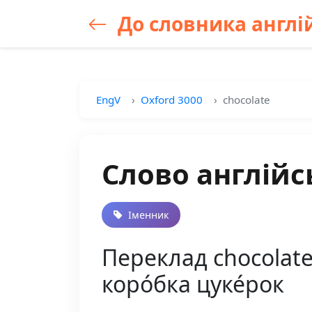
До словника англій
EngV
Oxford 3000
chocolate
Слово англійс
Іменник
Переклад chocolate
коро́бка цуке́рок