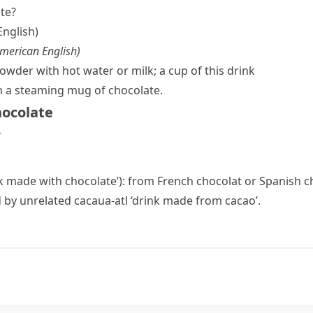
te?
English)
American English
)
wder with hot water or milk; a cup of this drink
th a steaming mug of chocolate.
hocolate
r
ink made with chocolate’): from French
chocolat
or Spanish
c
d by unrelated
cacaua-atl
‘drink made from cacao’.