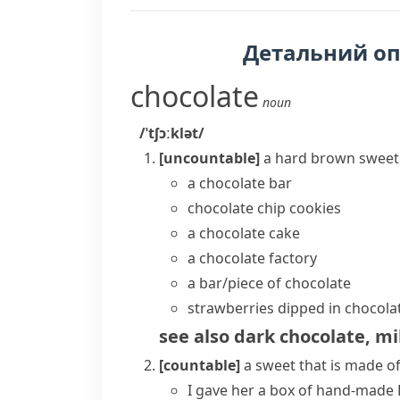
Детальний о
chocolate
noun
/ˈtʃɔːklət/
[uncountable]
a hard brown swee
a
chocolate bar
chocolate chip
cookies
a
chocolate cake
a chocolate factory
a bar/piece of chocolate
strawberries dipped in chocola
see also
dark chocolate
,
mi
[countable]
a sweet that is made o
I gave her a box of hand-made 