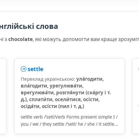
нглійські слова
ні з
chocolate
, які можуть допомогти вам краще зрозумі
settle
Переклад українською:
ула́годити,
вла́годити, урегулюва́ти,
врегулюва́ти, розгля́нути (ска́ргу і т.
д.), сплати́ти, осели́тися, осі́сти,
осіда́ти, осі́сти (пил і т. д.)
settle verb /ˈsetl/Verb Forms present simple I /
you / we / they settle /ˈsetl/ he / she / it settle...