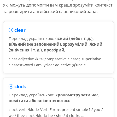
які можуть допомогти вам краще зрозуміти контекст
та розширити англійський словниковий запас:
clear
Переклад українською:
я́сний (не́бо і т. д.),
ві́льний (не запо́внений), зрозумі́лий, я́сний
(зна́чення і т. д.), прозо́рий,
clear adjective /klɪr/(comparative clearer, superlative
clearest)Word Familyclear adjective (≠ uncle...
clock
Переклад українською:
хронометрувати час,
помітити або впізнати когось
clock verb /klɑːk/ Verb Forms present simple I / you /
we / they clock /klɑːk/ he / she / it clocks ...