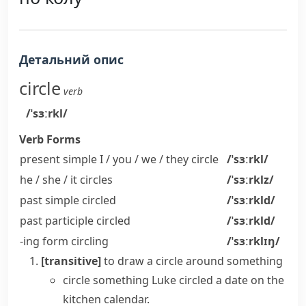
Детальний опис
circle
verb
/ˈsɜːrkl/
Verb Forms
present simple I / you / we / they
circle
/ˈsɜːrkl/
he / she / it
circles
/ˈsɜːrklz/
past simple
circled
/ˈsɜːrkld/
past participle
circled
/ˈsɜːrkld/
-ing form
circling
/ˈsɜːrklɪŋ/
[transitive]
to draw a circle around something
circle something
Luke circled a date on the
kitchen calendar.