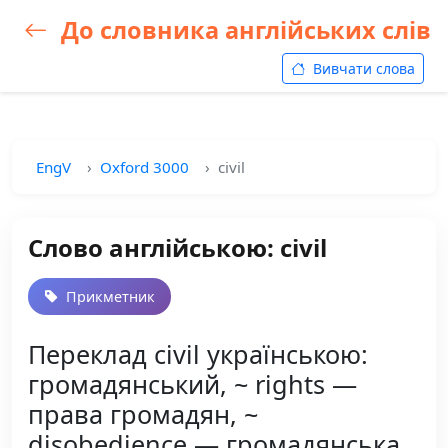
До словника англійських слів
Вивчати слова
EngV
Oxford 3000
civil
Слово англійською: civil
Прикметник
Переклад civil українською:
громадянський, ~ rights —
права громадян, ~
disobedience — громадянська