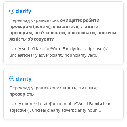
clarify
Переклад українською:
очищати; робити
прозорим (ясним), очищатися, ставати
прозорим, роз'яснювати, пояснювати, вносити
ясність; з'ясовувати
clarify verb /ˈklærəfaɪ/Word Familyclear adjective (≠
unclear)clearly adverbclarity nounclarify verb...
clarity
Переклад українською:
ясність; чистота;
прозорість
clarity noun /ˈklærəti/[uncountable]Word Familyclear
adjective (≠ unclear)clearly adverbclarity noun...