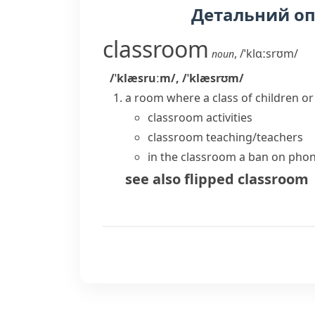
Детальний о
classroom
,
/ˈklɑːsrʊm/
noun
/ˈklæsruːm/
,
/ˈklæsrʊm/
a room where a class of children or
classroom activities
classroom teaching/teachers
in the classroom
a ban on phon
see also
flipped classroom