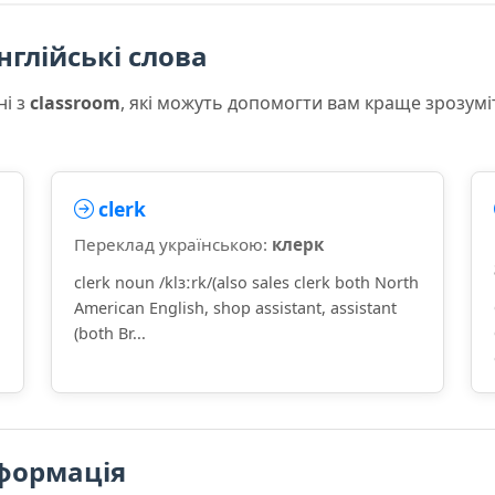
нглійські слова
ні з
classroom
, які можуть допомогти вам краще зрозумі
clerk
Переклад українською:
клерк
clerk noun /klɜːrk/(also sales clerk both North
American English, shop assistant, assistant
(both Br...
формація