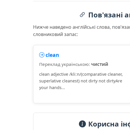
Пов'язані а
Нижче наведено англійські слова, пов'яза
словниковий запас:
clean
Переклад українською:
чистий
clean adjective /kliːn/(comparative cleaner,
superlative cleanest) not dirty not dirtyAre
your hands...
Корисна ін