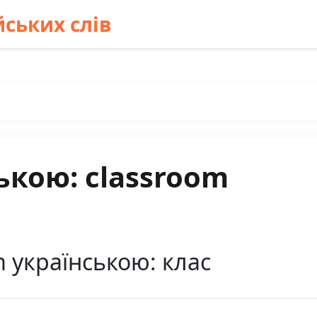
ських слів
ькою: classroom
 українською: клас