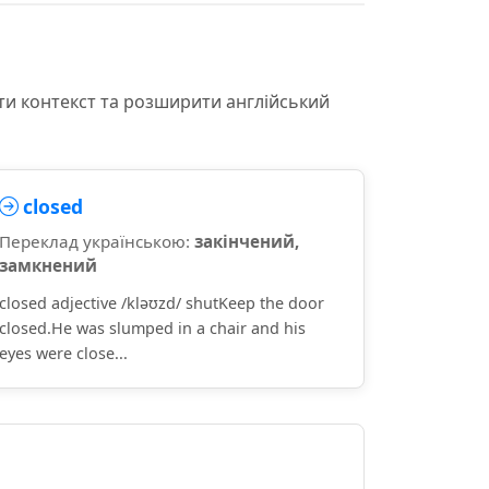
ти контекст та розширити англійський
closed
Переклад українською:
закінчений,
замкнений
closed adjective /kləʊzd/ shutKeep the door
closed.He was slumped in a chair and his
eyes were close...