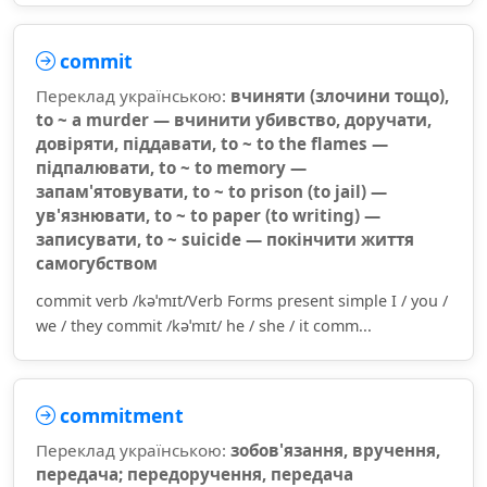
commit
Переклад українською:
вчиняти (злочини тощо),
to ~ a murder — вчинити убивство, доручати,
довіряти, піддавати, to ~ to the flames —
підпалювати, to ~ to memory —
запам'ятовувати, to ~ to prison (to jail) —
ув'язнювати, to ~ to paper (to writing) —
записувати, to ~ suicide — покінчити життя
самогубством
commit verb /kəˈmɪt/Verb Forms present simple I / you /
we / they commit /kəˈmɪt/ he / she / it comm...
commitment
Переклад українською:
зобов'язання, вручення,
передача; передоручення, передача