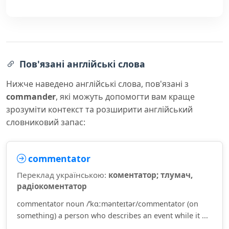
Пов'язані англійські слова
Нижче наведено англійські слова, пов'язані з
commander
, які можуть допомогти вам краще
зрозуміти контекст та розширити англійський
словниковий запас:
commentator
Переклад українською:
коментатор; тлумач,
радіокоментатор
commentator noun /ˈkɑːmənteɪtər/commentator (on
something) a person who describes an event while it ...