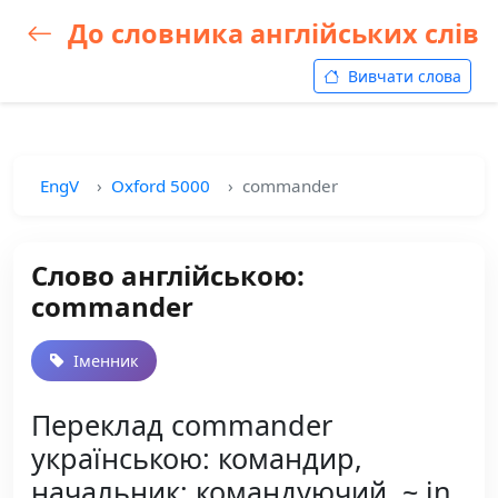
До словника англійських слів
Вивчати слова
EngV
Oxford 5000
commander
Слово англійською:
commander
Іменник
Переклад commander
українською: командир,
начальник; командуючий, ~ in