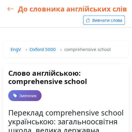
До словника англійських слів
Вивчати слова
EngV
Oxford 5000
comprehensive school
Слово англійською:
comprehensive school
Іменник
Переклад comprehensive school
українською: загальноосвітня
школа, велика державна