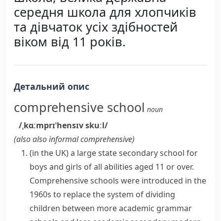
середня школа для хлопчиків
та дівчаток усіх здібностей
віком від 11 років.
Детальний опис
comprehensive school
noun
/ˌkɑːmprɪˈhensɪv skuːl/
(also
also informal
comprehensive
)
(
in the UK
)
a large state secondary school for
boys and girls of all abilities aged 11 or over.
Comprehensive schools were introduced in the
1960s to replace the system of dividing
children between more academic
grammar