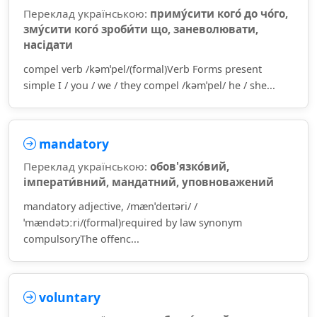
Переклад українською:
приму́сити кого́ до чо́го,
зму́сити кого́ зроби́ти що, заневолювати,
насідати
compel verb /kəmˈpel/(formal)Verb Forms present
simple I / you / we / they compel /kəmˈpel/ he / she...
mandatory
Переклад українською:
обов'язко́вий,
імперати́вний, мандатний, уповноважений
mandatory adjective, /mænˈdeɪtəri/ /
ˈmændətɔːri/(formal)required by law synonym
compulsoryThe offenc...
voluntary