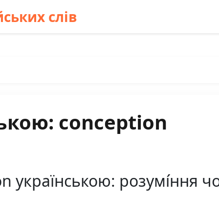
ських слів
ькою: conception
 українською: розумі́ння чог