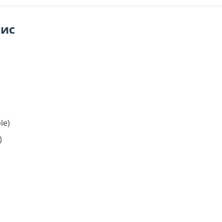
пис
le)
)