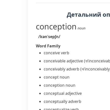
Детальний о
conception
noun
/kənˈsepʃn/
Word Family
conceive
verb
conceivable
adjective
(≠ inconceivab
conceivably
adverb
(≠ inconceivably
concept
noun
conception
noun
conceptual
adjective
conceptually
adverb
conceptualize
verb