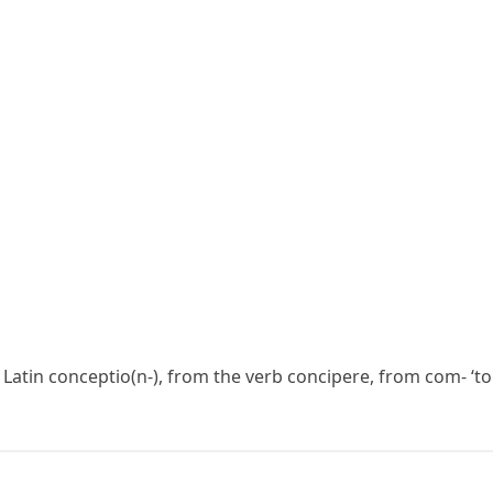
 Latin
conceptio(n-)
, from the verb
concipere
, from
com-
‘to