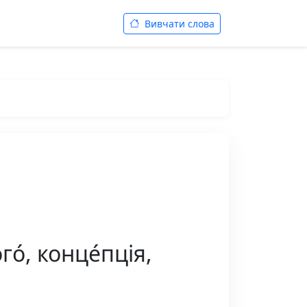
Вивчати слова
о́, конце́пція,