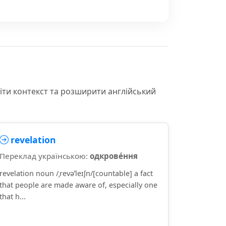
іти контекст та розширити англійський
revelation
Переклад українською:
одкрове́ння
revelation noun /ˌrevəˈleɪʃn/[countable] a fact
that people are made aware of, especially one
that h...