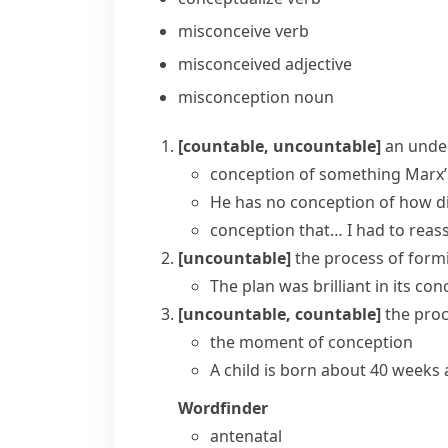
misconceive
verb
misconceived
adjective
misconception
noun
[countable, uncountable]
an unde
conception of something
Marx’
He has
no conception of
how dif
conception that…
I had to reas
[uncountable]
the process of formi
The plan was brilliant in its co
[uncountable, countable]
the pro
the moment of conception
A child is born about 40 weeks 
Wordfinder
antenatal