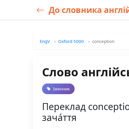
До словника англій
EngV
Oxford 5000
conception
Слово англійс
Іменник
Переклад conception
зача́ття