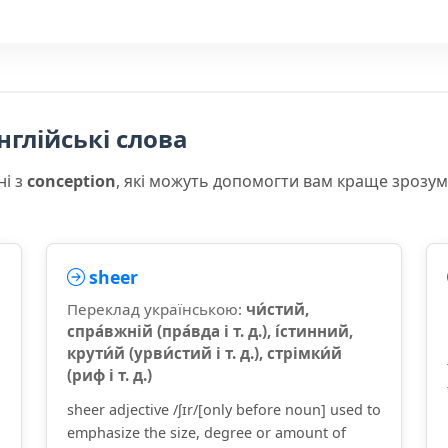
нглійські слова
ні з
conception
, які можуть допомогти вам краще зрозум
sheer
Переклад українською:
чи́стий,
спра́вжній (пра́вда і т. д.), і́стинний,
крути́й (урви́стий і т. д.), стрімки́й
(риф і т. д.)
sheer adjective /ʃɪr/[only before noun] used to
emphasize the size, degree or amount of