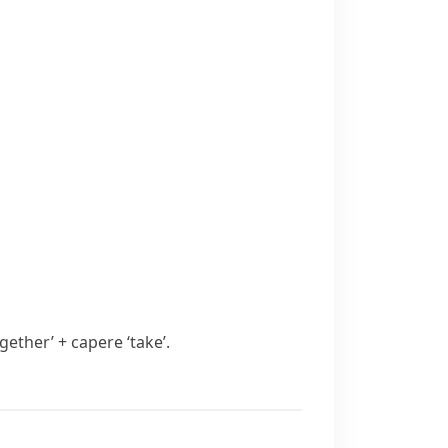
gether’ +
capere
‘take’.