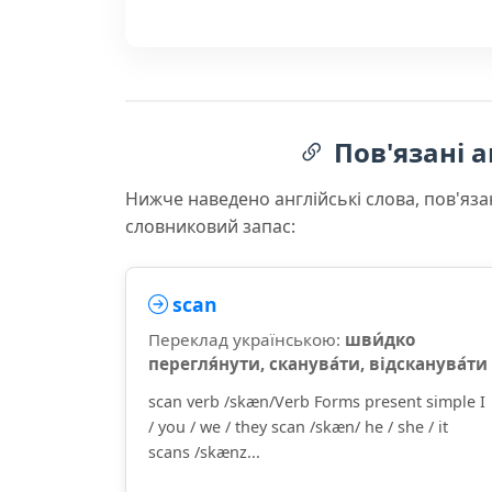
Пов'язані а
Нижче наведено англійські слова, пов'яза
словниковий запас:
scan
Переклад українською:
шви́дко
перегля́нути, сканува́ти, відсканува́ти
scan verb /skæn/Verb Forms present simple I
/ you / we / they scan /skæn/ he / she / it
scans /skænz...