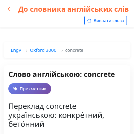
До словника англійських слів
Вивчати слова
EngV
Oxford 3000
concrete
Слово англійською: concrete
Прикметник
Переклад concrete
українською: конкре́тний,
бето́нний