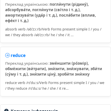
Переклад українською:
погли́нути (рідину́),
абсорбува́ти, погли́нути (сві́тло і т. д.),
амортизува́ти (уда́р і т. д.), посла́бити (вплив,
ефе́кт і т. д.)
absorb verb /əbˈzɔːrb/Verb Forms present simple I / you /
we / they absorb /əbˈzɔːrb/ he / she / it ...
reduce
Переклад українською:
зме́ншити (ро́змір),
обме́жити (ви́трати), зни́зити, зни́жувати, зби́ти
(су́му і т. д.), зни́зити ціну́, зроби́ти зни́жку
reduce verb /rɪˈduːs/Verb Forms present simple I / you / we
/ they reduce /rɪˈduːs/ he / she / it re...