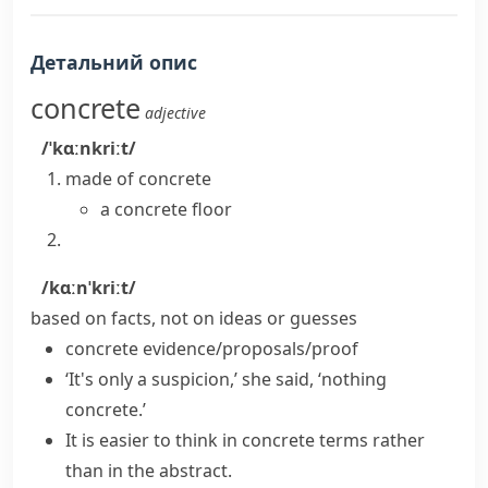
Детальний опис
concrete
adjective
/ˈkɑːnkriːt/
made of
concrete
a concrete floor
/kɑːnˈkriːt/
based on facts, not on ideas or guesses
concrete evidence/proposals/proof
‘It's only a suspicion,’ she said, ‘nothing
concrete.’
It is easier to think
in concrete terms
rather
than in the abstract.