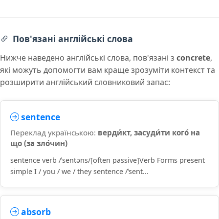
Пов'язані англійські слова
Нижче наведено англійські слова, пов'язані з
concrete
,
які можуть допомогти вам краще зрозуміти контекст та
розширити англійський словниковий запас:
sentence
Переклад українською:
верди́кт, засуди́ти кого́ на
що (за зло́чин)
sentence verb /ˈsentəns/[often passive]Verb Forms present
simple I / you / we / they sentence /ˈsent...
absorb