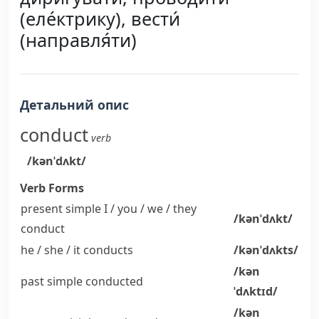
(еле́ктрику), вести́
(направля́ти)
Детальний опис
conduct
verb
/kənˈdʌkt/
Verb Forms
present simple I / you / we / they
/kənˈdʌkt/
conduct
he / she / it
conducts
/kənˈdʌkts/
/kən
past simple
conducted
ˈdʌktɪd/
/kən