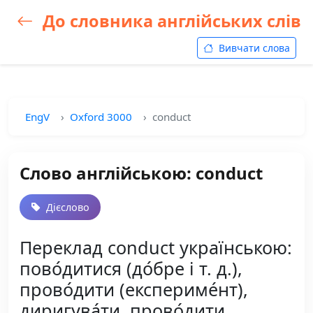
До словника англійських слів
Вивчати слова
EngV
Oxford 3000
conduct
Слово англійською: conduct
Дієслово
Переклад conduct українською:
пово́дитися (до́бре і т. д.),
прово́дити (експериме́нт),
диригува́ти, прово́дити