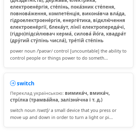
(дієзда́тність), держа́ва, еле́ктрика,
електроене́ргія, сте́пінь, пока́зник сте́пеня,
повнова́ження, компете́нція, викона́вча вла́да,
гідроелектроене́ргія, енерге́тика, відклю́чення
електроене́ргії, блека́ут, лі́нії електропереда́чі,
(гідро)підси́лювач керма́, силова́ йо́га, квадра́т
(дру́гий сту́пінь числа́), тре́тій сте́пінь
power noun /ˈpaʊər/ control [uncountable] the ability to
control people or things power to do someth...
switch
Переклад українською:
вимика́ч, вмика́ч,
стрі́лка (трамва́йна, залізни́чна і т. д.)
switch noun /swɪtʃ/ a small device that you press or
move up and down in order to turn a light or pi...