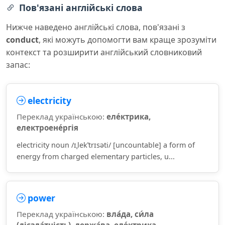
Пов'язані англійські слова
Нижче наведено англійські слова, пов'язані з
conduct
, які можуть допомогти вам краще зрозуміти
контекст та розширити англійський словниковий
запас:
electricity
Переклад українською:
еле́ктрика,
електроене́ргія
electricity noun /ɪˌlekˈtrɪsəti/ [uncountable] a form of
energy from charged elementary particles, u...
power
Переклад українською:
вла́да, си́ла