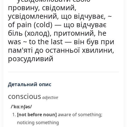
провину, свідомий,
усвідомлений, що відчуває, ~
of pain (cold) — що відчуває
біль (холод), притомний, he
was ~ to the last — він був при
пам'яті до останньої хвилини,
розсудливий
Детальний опис
conscious
adjective
/ˈkɑːnʃəs/
[not before noun]
aware of something;
noticing something