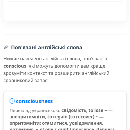
Пов'язані англійські слова
Нижче наведено англійські слова, пов'язані з
conscious
, які можуть допомогти вам краще
зрозуміти контекст та розширити англійський
словниковий запас:
consciousness
Переклад українською:
свідомість, to lose ~ —
знепритомніти, to regain (to recover) ~ —
опритомніти; отямитися, усвідомлення,
розуміння, ~ of one's guilt (innocence, danger) —