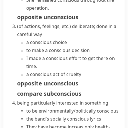
She remained conscious throughout the
operation.
opposite
unconscious
(
of actions, feelings, etc.
)
deliberate; done in a
careful way
a conscious choice
to make a
conscious decision
I made a
conscious effort
to get there on
time.
a conscious act of cruelty
opposite
unconscious
compare
subconscious
being particularly interested in something
to be environmentally/politically conscious
the band's
socially conscious
lyrics
They have become increasingly health-