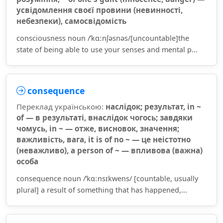
усвідомлення своєї провини (невинності,
небезпеки), самосвідомість
consciousness noun /ˈkɑːnʃəsnəs/[uncountable]the
state of being able to use your senses and mental p...
consequence
Переклад українською:
наслідок; результат, in ~
of — в результаті, внаслідок чогось; завдяки
чомусь, in ~ — отже, висновок, значення;
важливість, вага, it is of no ~ — це неістотно
(неважливо), a person of ~ — впливова (важна)
особа
consequence noun /ˈkɑːnsɪkwens/ [countable, usually
plural] a result of something that has happened,...