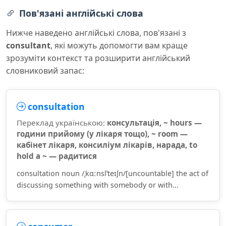
Пов'язані англійські слова
Нижче наведено англійські слова, пов'язані з
consultant
, які можуть допомогти вам краще
зрозуміти контекст та розширити англійський
словниковий запас:
consultation
Переклад українською:
консультація, ~ hours —
години прийому (у лікаря тощо), ~ room —
кабінет лікаря, консиліум лікарів, нарада, to
hold a ~ — радитися
consultation noun /ˌkɑːnslˈteɪʃn/[uncountable] the act of
discussing something with somebody or with...