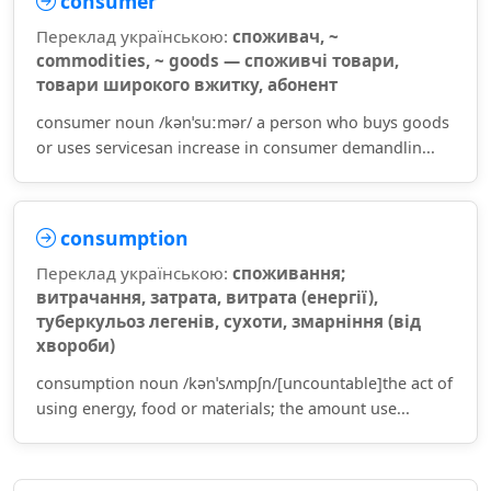
consumer
Переклад українською:
споживач, ~
commodities, ~ goods — споживчі товари,
товари широкого вжитку, абонент
consumer noun /kənˈsuːmər/ a person who buys goods
or uses servicesan increase in consumer demandlin...
consumption
Переклад українською:
споживання;
витрачання, затрата, витрата (енергії),
туберкульоз легенів, сухоти, змарніння (від
хвороби)
consumption noun /kənˈsʌmpʃn/[uncountable]the act of
using energy, food or materials; the amount use...