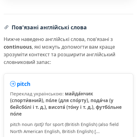
Пов'язані англійські слова
Нижче наведено англійські слова, пов'язані з
continuous
, які можуть допомогти вам краще
зрозуміти контекст та розширити англійський
словниковий запас:
pitch
Переклад українською:
майда́нчик
(спорти́вний), по́ле (для спо́рту), пода́ча (у
бейсбо́лі і т. д.), висота́ (то́ну і т. д.), футбо́льне
по́ле
pitch noun /pɪtʃ/ for sport (British English) (also field
North American English, British English) [...