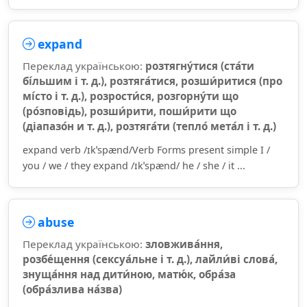
expand
Переклад українською:
розтягну́тися (ста́ти
бі́льшим і т. д.), розтяга́тися, розши́ритися (про
мі́сто і т. д.), розрости́ся, розгорну́ти що
(ро́зповідь), розши́рити, поши́рити що
(діапазо́н и т. д.), розтяга́ти (тепло́ мета́л і т. д.)
expand verb /ɪkˈspænd/Verb Forms present simple I /
you / we / they expand /ɪkˈspænd/ he / she / it ...
abuse
Переклад українською:
зловжива́ння,
розбе́щення (сексуа́льне і т. д.), лайли́ві слова́,
знуща́ння над дити́ною, матю́к, обра́за
(обра́злива на́зва)