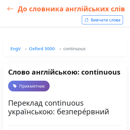
До словника англійських слів
Вивчати слова
EngV
Oxford 3000
continuous
Слово англійською: continuous
Прикметник
Переклад continuous
українською: безпере́рвний