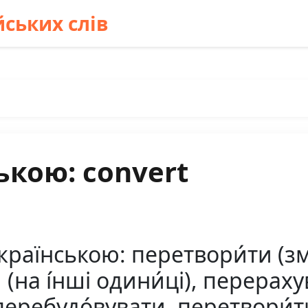
ських слів
ькою: convert
країнською: перетвори́ти (змі
(на і́нші одини́ці), перерахува
 перебудо́вувати, перетвори́т