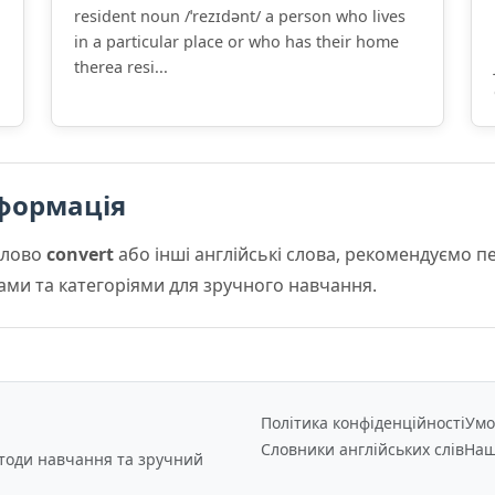
resident noun /ˈrezɪdənt/ a person who lives
in a particular place or who has their home
therea resi...
формація
слово
convert
або інші англійські слова, рекомендуємо 
мами та категоріями для зручного навчання.
Політика конфіденційності
Умо
Словники англійських слів
Наш
етоди навчання та зручний