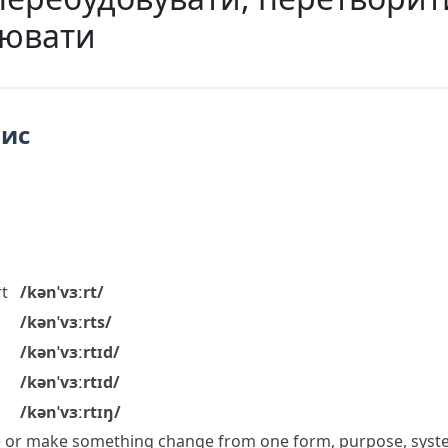
́рювати
пис
t
/kənˈvɜːrt/
/kənˈvɜːrts/
/kənˈvɜːrtɪd/
/kənˈvɜːrtɪd/
/kənˈvɜːrtɪŋ/
 or make something change from one form, purpose, syste