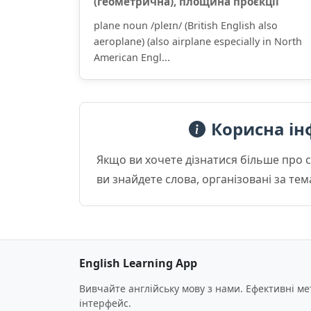
(геометри́чна), площина́ проє́кції
plane noun /pleɪn/ (British English also
aeroplane) (also airplane especially in North
American Engl...
Корисна ін
Якщо ви хочете дізнатися більше про 
ви знайдете слова, організовані за те
English Learning App
Вивчайте англійську мову з нами. Ефективні м
інтерфейс.