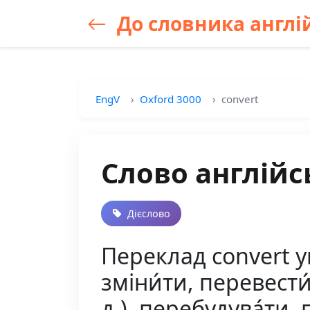
До словника англій
EngV
Oxford 3000
convert
Слово англійс
Дієслово
Переклад convert у
зміни́ти, перевести́ 
д.), перебудува́ти,