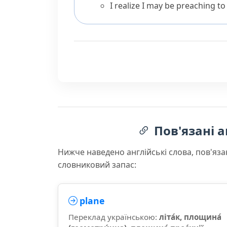
I realize I may be preaching to
Пов'язані а
Нижче наведено англійські слова, пов'яза
словниковий запас:
plane
Переклад українською:
літа́к, площина́