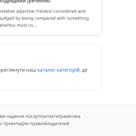
підря́дний (ре́чення)
relative adjective /ˈrelətɪv/ considered and
judged by being compared with something
elseYou must co...
переглянути наш
каталог категорій
, де
ви надання послуг
Контакти
Граматика
і проекти
Для правообладателей