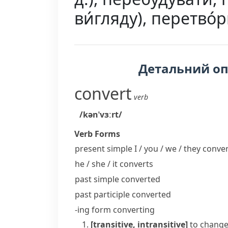
ви́гляду), перетво
Детальний о
convert
verb
/kənˈvɜːrt/
Verb Forms
present simple I / you / we / they
conver
he / she / it
converts
past simple
converted
past participle
converted
-ing form
converting
[transitive, intransitive]
to change