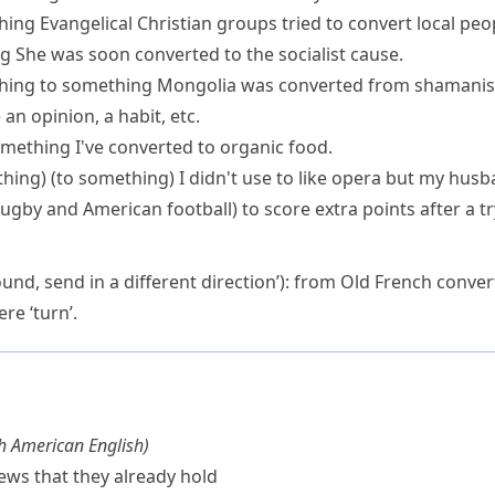
hing
Evangelical Christian groups tried to convert local peo
ng
She was soon converted to the socialist cause.
hing to something
Mongolia was converted from shamanism
an opinion, a habit, etc.
omething
I've converted to organic food.
hing) (to something)
I didn't use to like opera but my hus
rugby and
American football
)
to score extra points after a
tr
ound, send in a different direction’): from Old French
convert
ere
‘turn’.
th American English
)
iews that they already hold