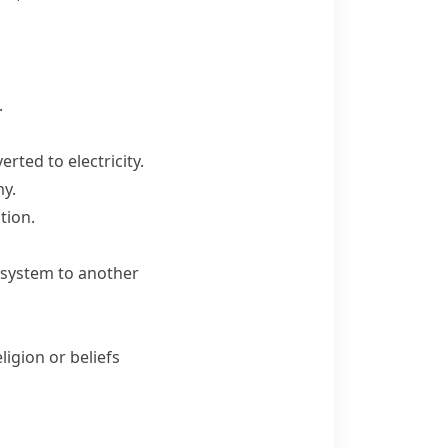
.
rted to electricity.
my.
tion.
 system to another
igion or beliefs