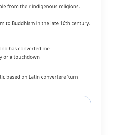
ple from their indigenous religions.
 to Buddhism in the late 16th century.
band has converted me.
y
or a
touchdown
ir
, based on Latin
convertere
‘turn