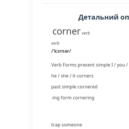
Детальний о
corner
verb
verb
/
ˈkɔrnər
/
Verb Forms
present simple I / you /
he / she / it
corners
past simple
cornered
-ing form
cornering
trap someone