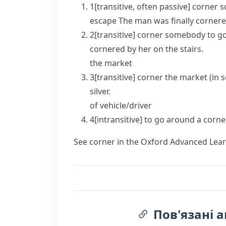
1
[
transitive
,
often passive
]
corner
s
escape
The man was finally cornered
2
[
transitive
]
corner
somebody
to g
cornered by her on the stairs.
the market
3
[
transitive
]
corner
the market (in 
silver.
of vehicle/driver
4
[
intransitive
]
to go around a corne
See
corner
in the Oxford Advanced Lear
Пов'язані а