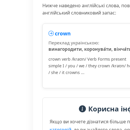
Нижче наведено англійські слова, пов
англійський словниковий запас:
crown
Переклад українською:
винагородити, коронува́ти, вінча́т
crown verb /kraʊn/ Verb Forms present
simple I / you / we / they crown /kraʊn/ h
/ she / it crowns ...
Корисна ін
Якщо ви хочете дізнатися більше 
категорій
, де ви знайдете слова, 