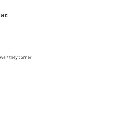
пис
 we / they
corner