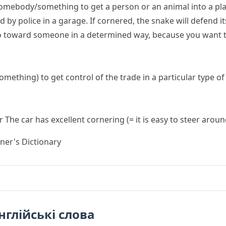
omebody/something
to get a person or an animal into a pl
 by police in a garage.
If cornered, the snake will defend it
o toward someone in a determined way, because you want 
something)
to get control of the trade in a particular type o
r
The car has excellent cornering
(= it is easy to steer arou
ner's Dictionary
нглійські слова