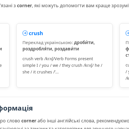
'язані з
corner
, які можуть допомогти вам краще зрозум
crush
Переклад українською:
дроби́ти,
П
и
роздробля́ти, роздави́ти
ф
с
crush verb /krʌʃ/Verb Forms present
c
e
simple I / you / we / they crush /krʌʃ/ he /
/
she / it crushes /ˈ...
/
формація
про слово
corner
або інші англійські слова, рекомендує
організовані за темами та категоріями для зручного навча