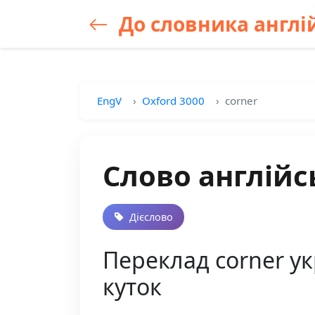
До словника англій
EngV
Oxford 3000
corner
Слово англійс
Дієслово
Переклад corner ук
куток