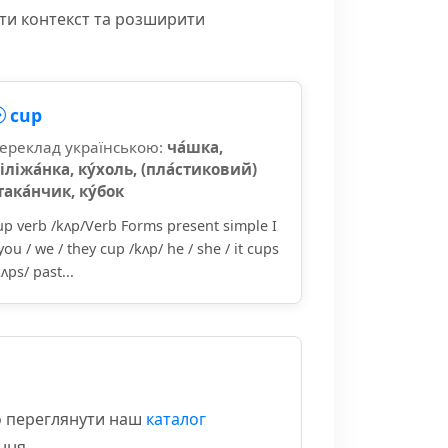
іти контекст та розширити
cup
ереклад українською:
ча́шка,
іліжа́нка, ку́холь, (пла́стиковий)
така́нчик, ку́бок
up verb /kʌp/Verb Forms present simple I
 you / we / they cup /kʌp/ he / she / it cups
kʌps/ past...
мо переглянути наш
каталог
ння.