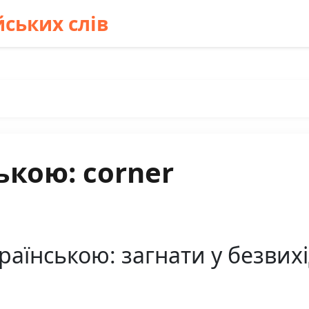
ських слів
ькою: corner
раїнською: загнати у безвихі