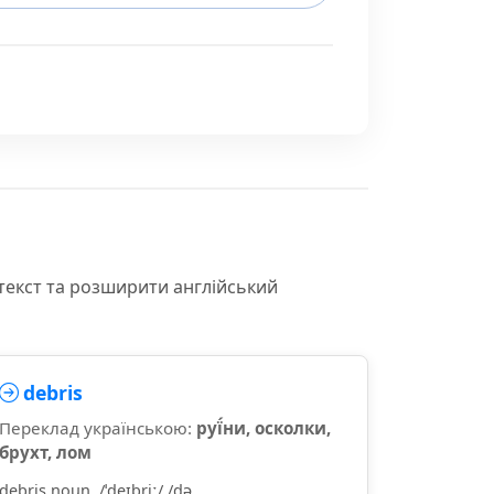
текст та розширити англійський
debris
Переклад українською:
руї́ни, осколки,
брухт, лом
debris noun, /ˈdeɪbriː/ /də