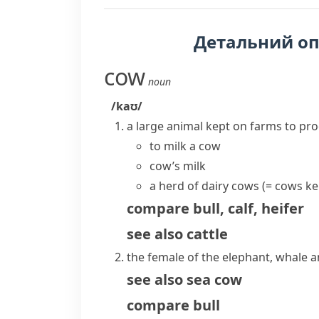
Детальний о
cow
noun
/kaʊ/
a large animal kept on farms to pro
to
milk a cow
cow’s milk
a herd of
dairy cows
(= cows kep
compare
bull
,
calf
,
heifer
see also
cattle
the female of the elephant,
whale
a
see also
sea cow
compare
bull