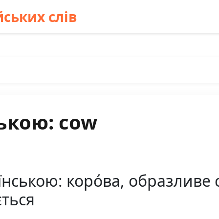
ських слів
ькою: cow
нською: коро́ва, образливе 
ється