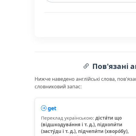
Пов'язані а
Нижче наведено англійські слова, пов'яза
словниковий запас:
get
Переклад українською:
діста́ти що
(відшкодува́ння і т. д.), підхопи́ти
(засту́дu і т. д.), підчепи́ти (хворо́бу),