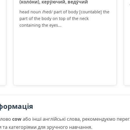
(коло́ни), керу́ючий, веду́чий
head noun /hed/ part of body [countable] the
part of the body on top of the neck
containing the eyes...
формація
слово
cow
або інші англійські слова, рекомендуємо пер
и та категоріями для зручного навчання.