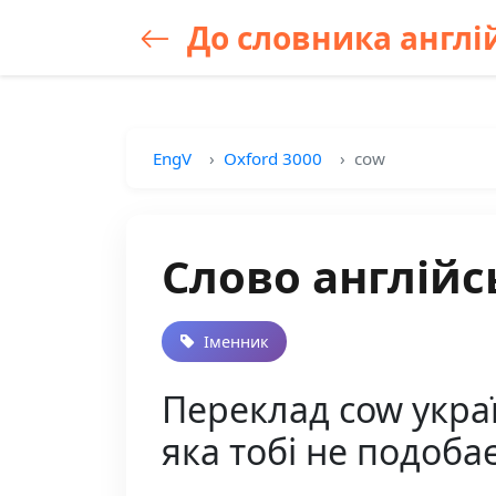
До словника англій
EngV
Oxford 3000
cow
Слово англійс
Іменник
Переклад cow украї
яка тобі не подоба