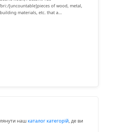
ˈbriː/[uncountable]pieces of wood, metal,
building materials, etc. that a...
еглянути наш
каталог категорій
, де ви