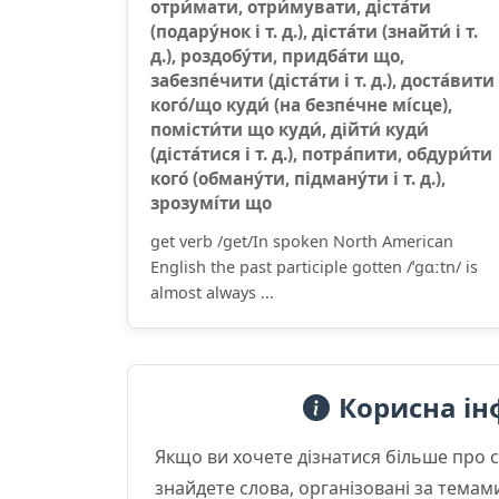
отри́мати, отри́мувати, діста́ти
(подару́нок і т. д.), діста́ти (знайти́ і т.
д.), роздобу́ти, придба́ти що,
забезпе́чити (діста́ти і т. д.), доста́вити
кого́/що куди́ (на безпе́чне мі́сце),
помісти́ти що куди́, дійти́ куди́
(діста́тися і т. д.), потра́пити, обдури́ти
кого́ (обману́ти, підману́ти і т. д.),
зрозумі́ти що
get verb /ɡet/In spoken North American
English the past participle gotten /ˈɡɑːtn/ is
almost always ...
Корисна ін
Якщо ви хочете дізнатися більше про 
знайдете слова, організовані за темам