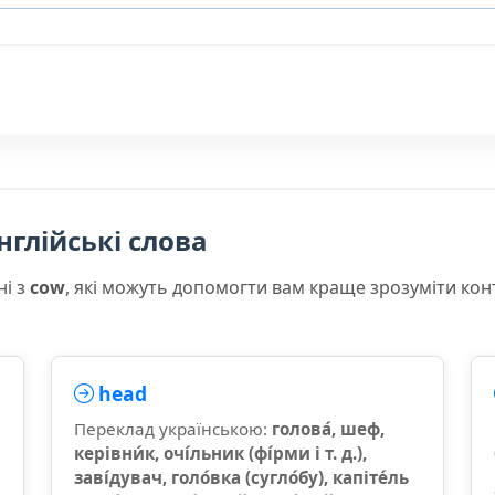
нглійські слова
ні з
cow
, які можуть допомогти вам краще зрозуміти кон
head
Переклад українською:
голова́, шеф,
керівни́к, очі́льник (фі́рми і т. д.),
заві́дувач, голо́вка (сугло́бу), капіте́ль