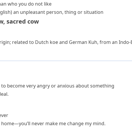
an who you do not like
glish)
an unpleasant person, thing or situation
ow
,
sacred cow
rigin; related to Dutch
koe
and German
Kuh
, from an Indo
to become very angry or anxious about something
eal.
ever
ome home—you’ll never make me change my mind.