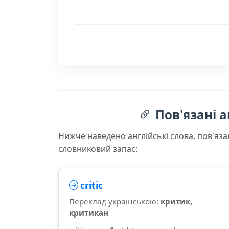
Пов'язані а
Нижче наведено англійські слова, пов'яза
словниковий запас:
critic
Переклад українською:
критик,
критикан