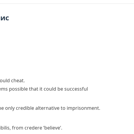
пис
would cheat.
ems possible that it could be successful
e only credible alternative to imprisonment.
bilis
, from
credere
‘believe’.