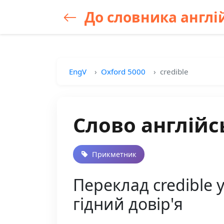
До словника англій
EngV
Oxford 5000
credible
Слово англійсь
Прикметник
Переклад credible 
гідний довір'я