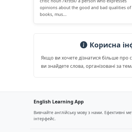
critic noun /ˈkrɪtɪk/ a person who expresses
opinions about the good and bad qualities of
books, mus...
Корисна ін
Якщо ви хочете дізнатися більше про 
ви знайдете слова, організовані за те
English Learning App
Вивчайте англійську мову з нами. Ефективні м
інтерфейс.