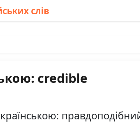
ських слів
кою: credible
українською: правдоподібний