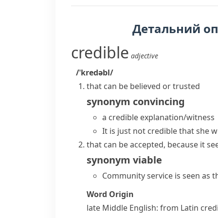
Детальний о
credible
adjective
/ˈkredəbl/
that can be believed or trusted
synonym
convincing
a
credible explanation/witness
It is just not credible that she 
that can be accepted, because it se
synonym
viable
Community service is seen as th
Word Origin
late Middle English: from Latin
credi