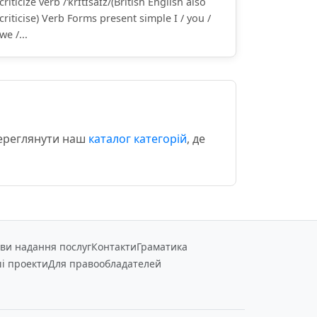
criticize verb /ˈkrɪtɪsaɪz/(British English also
criticise) Verb Forms present simple I / you /
we /...
переглянути наш
каталог категорій
, де
ви надання послуг
Контакти
Граматика
і проекти
Для правообладателей