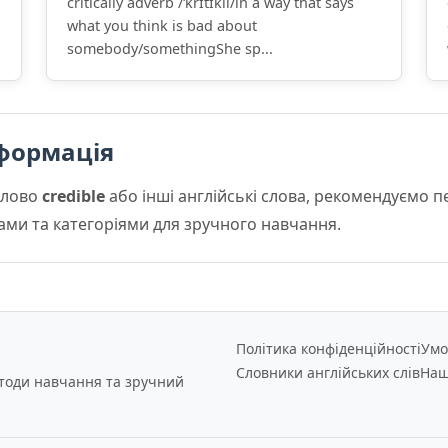
critically adverb /ˈkrɪtɪkli/in a way that says
what you think is bad about
somebody/somethingShe sp...
формація
слово
credible
або інші англійські слова, рекомендуємо 
мами та категоріями для зручного навчання.
Політика конфіденційності
Умо
Словники англійських слів
Наш
етоди навчання та зручний