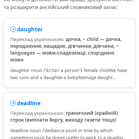
та розширити англійський словниковий запас:
daughter
Переклад українською:
дочка, ~ child — дочка,
породження; нащадок, дівчинка; дівчина, ~
languages — мови-спадкоємці; споріднені
мови
daughter noun /ˈdɔːtər/ a person’s female childWe have
two sons and a daughter.a baby/teenage daught...
deadline
Переклад українською:
граничний (крайній)
строк (виплати боргу, виходу газети тощо)
deadline noun /ˈdedlaɪn/a point in time by which
something must be doneI prefer to work to a deadlin...