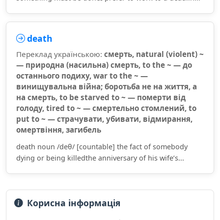
death
Переклад українською:
смерть, natural (violent) ~
— природна (насильна) смерть, to the ~ — до
останнього подиху, war to the ~ —
винищувальна війна; боротьба не на життя, а
на смерть, to be starved to ~ — померти від
голоду, tired to ~ — смертельно стомлений, to
put to ~ — страчувати, убивати, відмирання,
омертвіння, загибель
death noun /deθ/ [countable] the fact of somebody
dying or being killedthe anniversary of his wife’s...
Корисна інформація