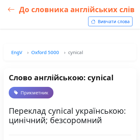
До словника англійських слів
Вивчати слова
EngV
Oxford 5000
cynical
Слово англійською: cynical
Прикметник
Переклад cynical українською:
цинічний; безсоромний