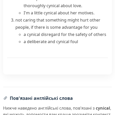
thoroughly cynical about love.
I'm a little cynical about her motives.
not caring that something might hurt other
people, if there is some advantage for you
a cynical disregard for the safety of others
a deliberate and cynical foul
Пов'язані англійські слова
Нижче наведено англійські слова, пов'язані з
cynical
,
які можуть допомогти вам краще зрозуміти контекст