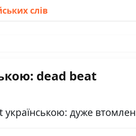
ських слів
ькою: dead beat
t українською: дуже втомле