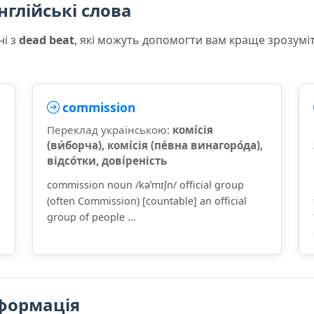
нглійські слова
ні з
dead beat
, які можуть допомогти вам краще зрозумі
commission
Переклад українською:
комі́сія
(ви́борча), комі́сія (пе́вна винагоро́да),
відсо́тки, дові́реність
commission noun /kəˈmɪʃn/ official group
(often Commission) [countable] an official
group of people ...
формація