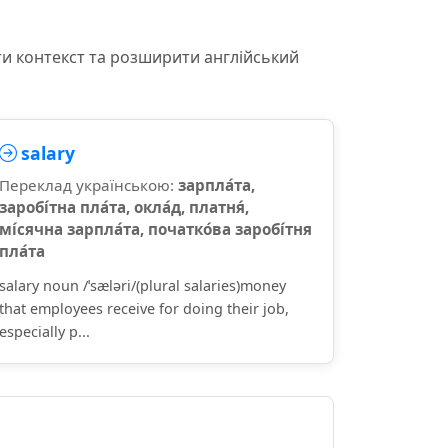
ти контекст та розширити англійський
salary
Переклад українською:
зарпла́та,
заробі́тна пла́та, окла́д, платня́,
мі́сячна зарпла́та, початко́ва заробі́тня
пла́та
salary noun /ˈsæləri/(plural salaries)money
that employees receive for doing their job,
especially p...