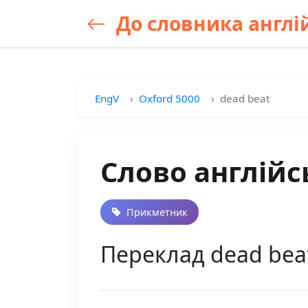
До словника англій
EngV
Oxford 5000
dead beat
Слово англійс
Прикметник
Переклад dead bea