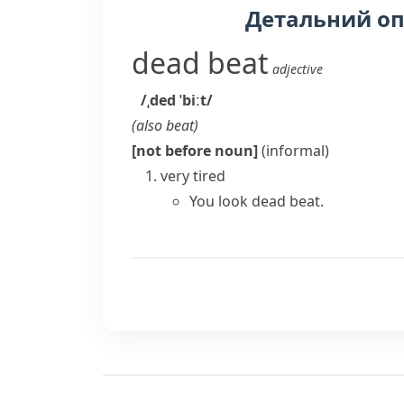
Детальний о
dead beat
adjective
/ˌded ˈbiːt/
(also
beat
)
[not before noun]
(informal)
very tired
You look dead beat.