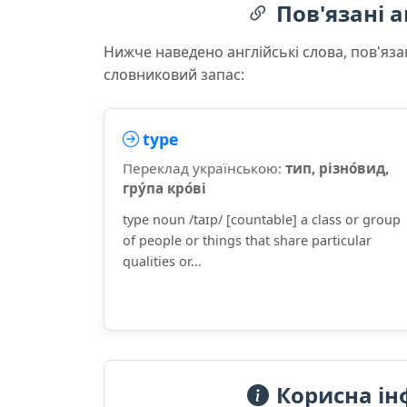
Пов'язані а
Нижче наведено англійські слова, пов'яза
словниковий запас:
type
Переклад українською:
тип, різно́вид,
гру́па кро́ві
type noun /taɪp/ [countable] a class or group
of people or things that share particular
qualities or...
Корисна ін