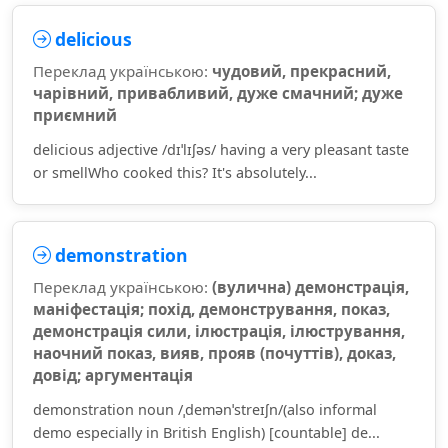
delicious
Переклад українською:
чудовий, прекрасний,
чарівний, привабливий, дуже смачний; дуже
приємний
delicious adjective /dɪˈlɪʃəs/ having a very pleasant taste
or smellWho cooked this? It's absolutely...
demonstration
Переклад українською:
(вулична) демонстрація,
маніфестація; похід, демонстрування, показ,
демонстрація сили, ілюстрація, ілюстрування,
наочний показ, вияв, прояв (почуттів), доказ,
довід; аргументація
demonstration noun /ˌdemənˈstreɪʃn/(also informal
demo especially in British English) [countable] de...