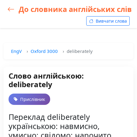
До словника англійських слів
Вивчати слова
EngV
Oxford 3000
deliberately
Слово англійською:
deliberately
Прислівник
Переклад deliberately
українською: навмисно,
умисно; свідомо; нарочито,