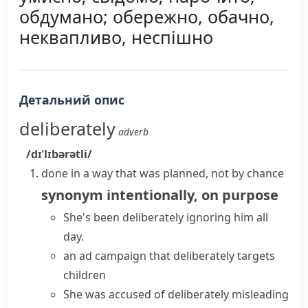
обдумано; обережно, обачно,
неквапливо, неспішно
Детальний опис
deliberately
adverb
/dɪˈlɪbərətli/
done in a way that was planned, not by chance
synonym
intentionally
,
on purpose
She's been deliberately ignoring him all
day.
an ad campaign that
deliberately targets
children
She was accused of
deliberately misleading