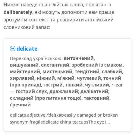
Нижче наведено англійські слова, пов'язані з
deliberately
, які можуть допомогти вам краще
зрозуміти контекст та розширити англійський
словниковий запас:
delicate
Переклад українською:
витончений,
вишуканий, елегантний, зроблений із смаком,
майстерний, мистецький, тендітний, слабкий,
хирлявий, ніжний, м'який, чутливий, точний
(про прилад), гострий, тонкий, чутливий, ~ ear
— гострий слух, дражливий; делікатний;
складний (про питання тощо), тактовний,
ґречний
delicate adjective /ˈdelɪkət/easily damaged or broken
synonym fragiledelicate china teacupsThe eye i...