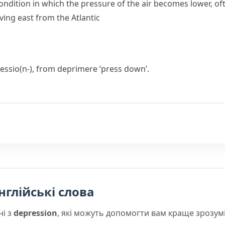
ondition in which the pressure of the air becomes lower, of
ing east from the Atlantic
essio(n-)
, from
deprimere
‘press down’.
нглійські слова
ні з
depression
, які можуть допомогти вам краще зрозум