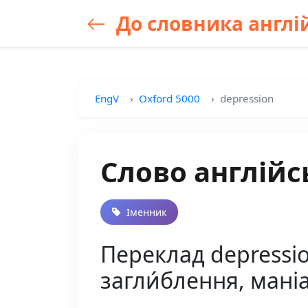
До словника англій
EngV
Oxford 5000
depression
Слово англійс
Іменник
Переклад depression
загли́блення, маніа