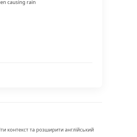
ten causing rain
іти контекст та розширити англійський