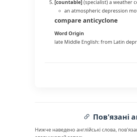
[countable]
(specialist)
a weather c
an atmospheric depression mov
compare
anticyclone
Word Origin
late Middle English: from Latin
depr
Пов'язані а
Нижче наведено англійські слова, пов'яза