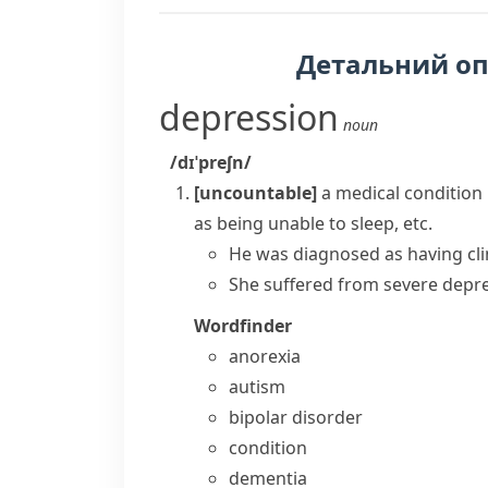
Детальний о
depression
noun
/dɪˈpreʃn/
[uncountable]
a medical condition
as being unable to sleep, etc.
He was diagnosed as having cli
She suffered from severe depres
Wordfinder
anorexia
autism
bipolar disorder
condition
dementia