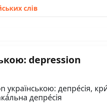
ських слів
ькою: depression
 українською: депре́сія, кри́
ка́льна депре́сія