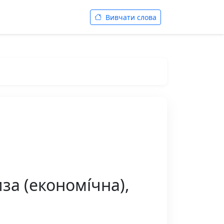
Вивчати слова
за (економі́чна),