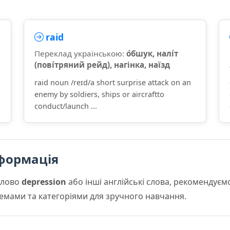
raid
Переклад українською:
о́бшук, налі́т
(пові́тряний рейд), нагінка, наїзд
raid noun /reɪd/a short surprise attack on an
enemy by soldiers, ships or aircraftto
conduct/launch ...
формація
слово
depression
або інші англійські слова, рекомендує
 темами та категоріями для зручного навчання.