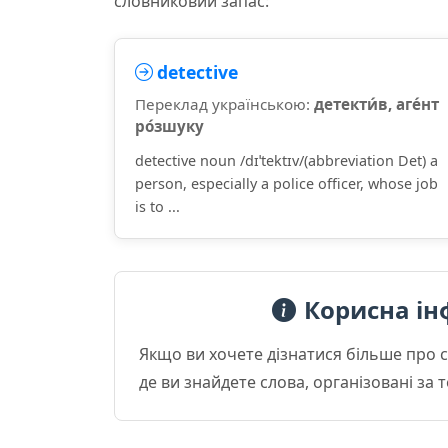
словниковий запас:
detective
Переклад українською:
детекти́в, аге́нт
ро́зшуку
detective noun /dɪˈtektɪv/(abbreviation Det) a
person, especially a police officer, whose job
is to ...
Корисна ін
Якщо ви хочете дізнатися більше про 
де ви знайдете слова, організовані за